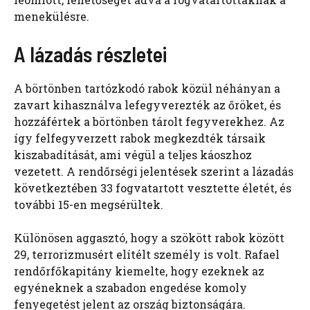
menekülésre.
A lázadás részletei
A börtönben tartózkodó rabok közül néhányan a
zavart kihasználva lefegyverezték az őröket, és
hozzáfértek a börtönben tárolt fegyverekhez. Az
így felfegyverzett rabok megkezdték társaik
kiszabadítását, ami végül a teljes káoszhoz
vezetett. A rendőrségi jelentések szerint a lázadás
következtében 33 fogvatartott vesztette életét, és
további 15-en megsérültek.
Különösen aggasztó, hogy a szökött rabok között
29, terrorizmusért elítélt személy is volt. Rafael
rendőrfőkapitány kiemelte, hogy ezeknek az
egyéneknek a szabadon engedése komoly
fenyegetést jelent az ország biztonságára.