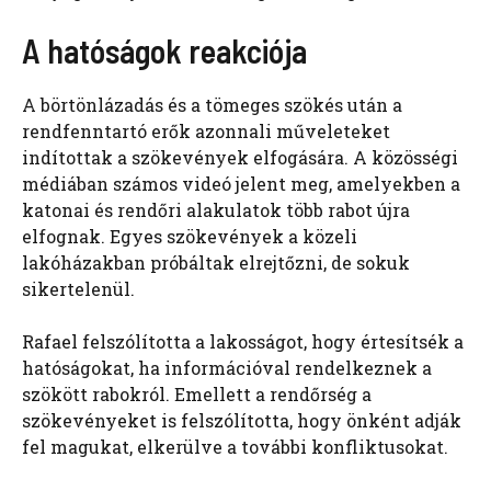
A hatóságok reakciója
A börtönlázadás és a tömeges szökés után a
rendfenntartó erők azonnali műveleteket
indítottak a szökevények elfogására. A közösségi
médiában számos videó jelent meg, amelyekben a
katonai és rendőri alakulatok több rabot újra
elfognak. Egyes szökevények a közeli
lakóházakban próbáltak elrejtőzni, de sokuk
sikertelenül.
Rafael felszólította a lakosságot, hogy értesítsék a
hatóságokat, ha információval rendelkeznek a
szökött rabokról. Emellett a rendőrség a
szökevényeket is felszólította, hogy önként adják
fel magukat, elkerülve a további konfliktusokat.