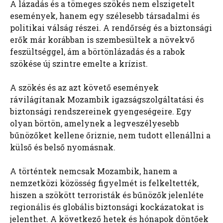
A lázadás és a tömeges szökés nem elszigetelt
események, hanem egy szélesebb társadalmi és
politikai válság részei. A rendőrség és a biztonsági
erők már korábban is szembesültek a növekvő
feszültséggel, ám a börtönlázadás és a rabok
szökése új szintre emelte a krízist.
A szökés és az azt követő események
rávilágítanak Mozambik igazságszolgáltatási és
biztonsági rendszereinek gyengeségeire. Egy
olyan börtön, amelynek a legveszélyesebb
bűnözőket kellene őriznie, nem tudott ellenállni a
külső és belső nyomásnak.
A történtek nemcsak Mozambik, hanem a
nemzetközi közösség figyelmét is felkeltették,
hiszen a szökött terroristák és bűnözők jelenléte
regionális és globális biztonsági kockázatokat is
jelenthet. A következő hetek és hónapok döntőek