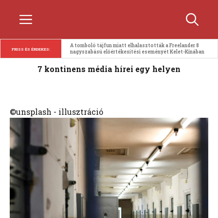
Kilépés
Menü
a
tartalomba
A tomboló tájfun miatt elhalasztották a Freelander 8 
FRISS ÉS ÉRDEKES:
nagyszabású előértékesítési eseményét Kelet-Kínában
7 kontinens média hírei egy helyen
©unsplash - illusztráció