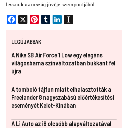
lesznek az ország jövője szempontjából.
F
X
Pi
T
Li
In
a
nt
u
n
st
ce
er
m
k
a
LEGÚJABBAK
b
es
bl
e
p
o
t
r
dI
a
A Nike SB Air Force 1 Low egy elegáns
o
n
p
világosbarna színváltozatban bukkant fel
újra
k
er
A tomboló tájfun miatt elhalasztották a
Freelander 8 nagyszabású előértékesítési
eseményét Kelet-Kínában
A Li Auto az i8 olcsóbb alapváltozatával