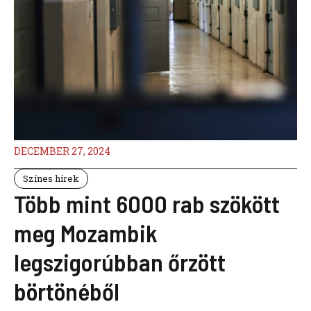
DECEMBER 27, 2024
Színes hírek
Több mint 6000 rab szökött
meg Mozambik
legszigorúbban őrzött
börtönéből