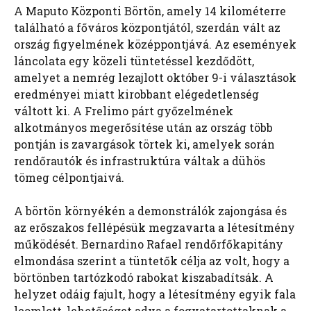
A Maputo Központi Börtön, amely 14 kilométerre
található a főváros központjától, szerdán vált az
ország figyelmének középpontjává. Az események
láncolata egy közeli tüntetéssel kezdődött,
amelyet a nemrég lezajlott október 9-i választások
eredményei miatt kirobbant elégedetlenség
váltott ki. A Frelimo párt győzelmének
alkotmányos megerősítése után az ország több
pontján is zavargások törtek ki, amelyek során
rendőrautók és infrastruktúra váltak a dühös
tömeg célpontjaivá.
A börtön környékén a demonstrálók zajongása és
az erőszakos fellépésük megzavarta a létesítmény
működését. Bernardino Rafael rendőrfőkapitány
elmondása szerint a tüntetők célja az volt, hogy a
börtönben tartózkodó rabokat kiszabadítsák. A
helyzet odáig fajult, hogy a létesítmény egyik fala
leomlott, lehetőséget adva a fogvatartottaknak a