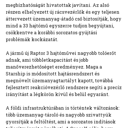
megbízhatóságát hivatottak javítani. Az alsó
részen elhelyezett új rácsvezérlők és egy teljesen
áttervezett üzemanyag-átadó cső biztosítják, hogy
mind a 33 hajtómű egyszerre tudjon begyújtani,
csökkentve a korábbi sorozatos gyújtási
problémák kockázatát.
A jármű új Raptor 3 hajtóművei nagyobb tolóerőt
adnak, ami többletkapacitást és jobb
manőverezhetőséget eredményez. Maga a
Starship is módosított hajtásrendszert és
megnövelt üzemanyagtartályt kapott, továbbá
fejlesztett reakcióvezérlő rendszere segíti a precíz
irányítást a légkörön kívül és belül egyaránt.
A földi infrastruktúrában is történtek változások:
több üzemanyag-tároló és nagyobb szivattyúk
gyorsítják a feltöltést, ami a sorozatos indítások