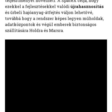
teljesítményét növelheti. A SpaceX célja, hogy
ezekkel a fejlesztésekkel valódi
újrahasznosítás
és űrbeli hajóanyag-átfejtés váljon lehetővé,
továbbá hogy a rendszer képes legyen műholdak,
adatközpontok és végül emberek biztonságos
szállítására Holdra és Marsra.