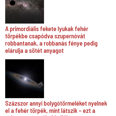
A primordiális fekete lyukak fehér
törpékbe csapódva szupernóvát
robbantanak, a robbanás fénye pedig
elárulja a sötét anyagot
Százszor annyi bolygótörmeléket nyelnek
el a fehér törpék, mint látszik – ezt a