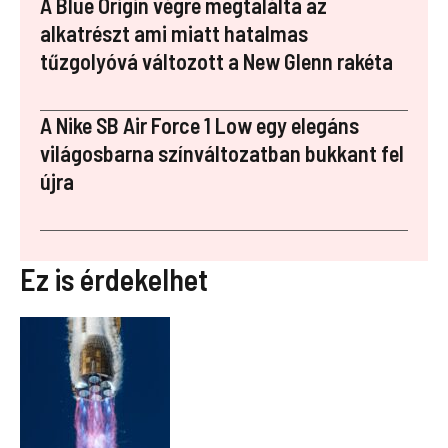
A Blue Origin végre megtalálta az
alkatrészt ami miatt hatalmas
tűzgolyóvá változott a New Glenn rakéta
A Nike SB Air Force 1 Low egy elegáns
világosbarna színváltozatban bukkant fel
újra
Ez is érdekelhet