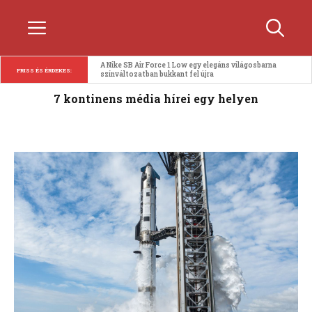
Kilépés
Menü
a
tartalomba
A Nike SB Air Force 1 Low egy elegáns világosbarna 
FRISS ÉS ÉRDEKES:
színváltozatban bukkant fel újra
7 kontinens média hírei egy helyen