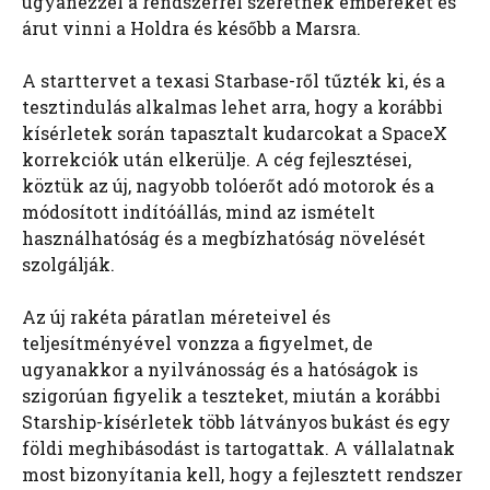
ugyanezzel a rendszerrel szeretnék embereket és
árut vinni a Holdra és később a Marsra.
A starttervet a texasi Starbase-ről tűzték ki, és a
tesztindulás alkalmas lehet arra, hogy a korábbi
kísérletek során tapasztalt kudarcokat a SpaceX
korrekciók után elkerülje. A cég fejlesztései,
köztük az új, nagyobb tolóerőt adó motorok és a
módosított indítóállás, mind az ismételt
használhatóság és a megbízhatóság növelését
szolgálják.
Az új rakéta páratlan méreteivel és
teljesítményével vonzza a figyelmet, de
ugyanakkor a nyilvánosság és a hatóságok is
szigorúan figyelik a teszteket, miután a korábbi
Starship-kísérletek több látványos bukást és egy
földi meghibásodást is tartogattak. A vállalatnak
most bizonyítania kell, hogy a fejlesztett rendszer