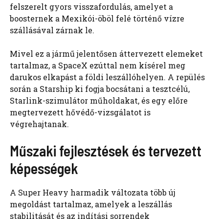
felszerelt gyors visszafordulás, amelyet a
boosternek a Mexikói-öböl felé történő vízre
szállásával zárnak le.
Mivel ez a jármű jelentősen áttervezett elemeket
tartalmaz, a SpaceX ezúttal nem kísérel meg
darukos elkapást a földi leszállóhelyen. A repülés
során a Starship ki fogja bocsátani a tesztcélú,
Starlink-szimulátor műholdakat, és egy előre
megtervezett hővédő-vizsgálatot is
végrehajtanak.
Műszaki fejlesztések és tervezett
képességek
A Super Heavy harmadik változata több új
megoldást tartalmaz, amelyek a leszállás
stabilitását és az indítási sorrendek