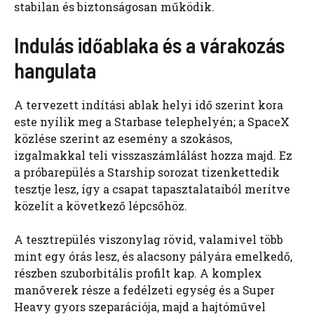
stabilan és biztonságosan működik.
Indulás időablaka és a várakozás
hangulata
A tervezett indítási ablak helyi idő szerint kora
este nyílik meg a Starbase telephelyén; a SpaceX
közlése szerint az esemény a szokásos,
izgalmakkal teli visszaszámlálást hozza majd. Ez
a próbarepülés a Starship sorozat tizenkettedik
tesztje lesz, így a csapat tapasztalataiból merítve
közelít a következő lépcsőhöz.
A tesztrepülés viszonylag rövid, valamivel több
mint egy órás lesz, és alacsony pályára emelkedő,
részben szuborbitális profilt kap. A komplex
manőverek része a fedélzeti egység és a Super
Heavy gyors szeparációja, majd a hajtóművel