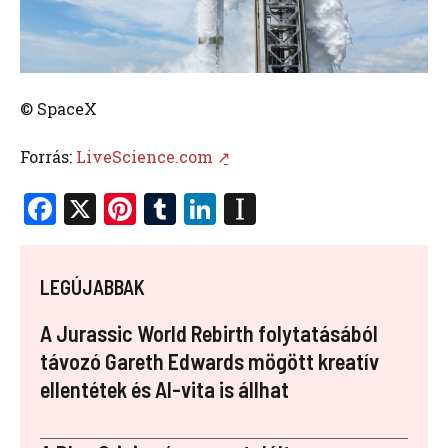
© SpaceX
Forrás:
LiveScience.com ↗̱
F
X
Pi
T
Li
In
a
nt
u
n
st
ce
er
m
k
a
LEGÚJABBAK
b
es
bl
e
p
o
t
r
dI
a
A Jurassic World Rebirth folytatásából
o
n
p
távozó Gareth Edwards mögött kreatív
ellentétek és AI-vita is állhat
k
er