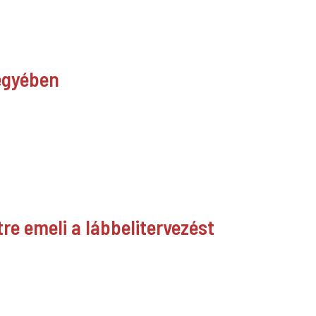
jegyében
re emeli a lábbelitervezést