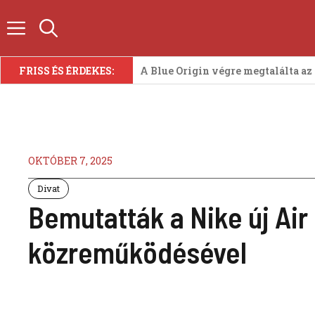
Kilépés
a
tartalomba
FRISS ÉS ÉRDEKES:
A Blue Origin végre megtalálta az
OKTÓBER 7, 2025
Divat
Bemutatták a Nike új Ai
közreműködésével