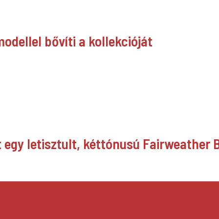
dellel bővíti a kollekcióját
egy letisztult, kéttónusú Fairweather 