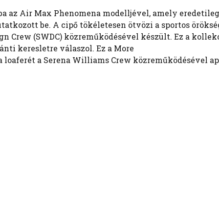
ába az Air Max Phenomena modelljével, amely eredetile
tatkozott be. A cipő tökéletesen ötvözi a sportos öröksé
sign Crew (SWDC) közreműködésével készült. Ez a kollek
ánti keresletre válaszol. Ez a More
 loaferét a Serena Williams Crew közreműködésével a