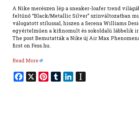
A Nike merészen lép a sneaker-loafer trend világ
feltűnő “Black/Metallic Silver” színváltozatban mu
válogatott stílussal, hiszen a Serena Williams De
egyértelműen a kifinomult és sokoldalú lábbelik ir
The post Bemutatták a Nike új Air Max Phenomena
first on Fess.hu.
Read More
F
X
Pi
T
Li
In
a
nt
u
n
st
ce
er
m
k
a
b
es
bl
e
p
o
t
r
dI
a
o
n
p
k
er