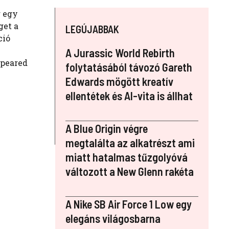
g egy
get a
LEGÚJABBAK
ció
A Jurassic World Rebirth
ppeared
folytatásából távozó Gareth
Edwards mögött kreatív
ellentétek és AI-vita is állhat
A Blue Origin végre
megtalálta az alkatrészt ami
miatt hatalmas tűzgolyóvá
változott a New Glenn rakéta
A Nike SB Air Force 1 Low egy
elegáns világosbarna