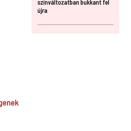
színváltozatban bukkant fel
újra
ngenek