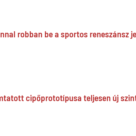
jnnal robban be a sportos reneszánsz 
tatott cipőprototípusa teljesen új szint