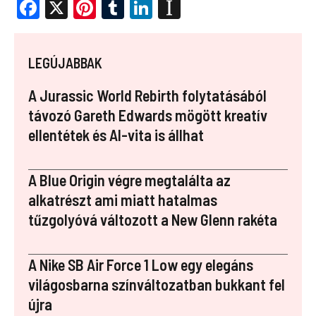
F
X
Pi
T
Li
In
a
nt
u
n
st
ce
er
m
k
a
LEGÚJABBAK
b
es
bl
e
p
o
t
r
dI
a
A Jurassic World Rebirth folytatásából
o
n
p
távozó Gareth Edwards mögött kreatív
ellentétek és AI-vita is állhat
k
er
A Blue Origin végre megtalálta az
alkatrészt ami miatt hatalmas
tűzgolyóvá változott a New Glenn rakéta
A Nike SB Air Force 1 Low egy elegáns
világosbarna színváltozatban bukkant fel
újra