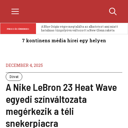
Kilépés
Menü
a
tartalomba
A Blue Origin végre megtalálta az alkatrészt ami miatt 
FRISS ÉS ÉRDEKES:
hatalmas tűzgolyóvá változott a New Glenn rakéta
7 kontinens média hírei egy helyen
DECEMBER 4, 2025
Divat
A Nike LeBron 23 Heat Wave
egyedi színváltozata
megérkezik a téli
snekerpiacra