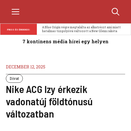
Kilépés
Menü
a
tartalomba
A Blue Origin végre megtalálta az alkatrészt ami miatt 
FRISS ÉS ÉRDEKES:
hatalmas tűzgolyóvá változott a New Glenn rakéta
7 kontinens média hírei egy helyen
DECEMBER 12, 2025
Divat
Nike ACG Izy érkezik
vadonatúj földtónusú
változatban