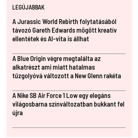
ce
er
m
k
a
LEGÚJABBAK
b
es
bl
e
p
o
t
r
dI
a
A Jurassic World Rebirth folytatásából
o
n
p
távozó Gareth Edwards mögött kreatív
ellentétek és AI-vita is állhat
k
er
A Blue Origin végre megtalálta az
alkatrészt ami miatt hatalmas
tűzgolyóvá változott a New Glenn rakéta
A Nike SB Air Force 1 Low egy elegáns
világosbarna színváltozatban bukkant fel
újra