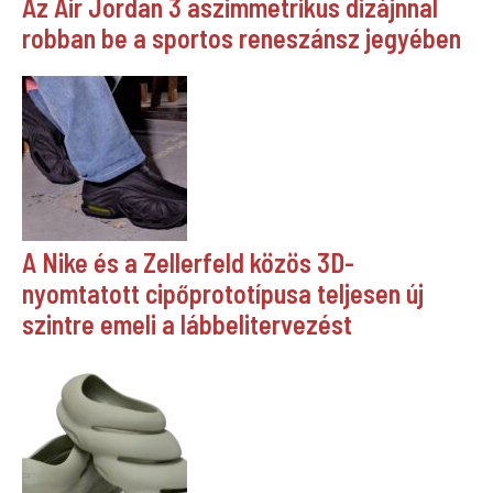
Az Air Jordan 3 aszimmetrikus dizájnnal
robban be a sportos reneszánsz jegyében
A Nike és a Zellerfeld közös 3D-
nyomtatott cipőprototípusa teljesen új
szintre emeli a lábbelitervezést