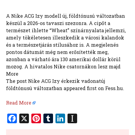
A Nike ACG Izy modell új, földtónusú változatban
készül a 2026-os tavaszi szezonra. A cipőt a
természet ihlette “Wheat” színárnyalata jellemzi,
amely tökéletesen illeszkedik a városi kalandok
és a természetjárás stílusához is. A megjelenés
pontos dátumát még nem erősítették meg,
azonban a várható ára 130 amerikai dollár körül
mozog. A hivatalos Nike csatornákon lesz majd
More
The post Nike ACG Izy érkezik vadonatúj
földtónusú változatban appeared first on Fess.hu.
Read More
F
X
Pi
T
Li
In
a
nt
u
n
st