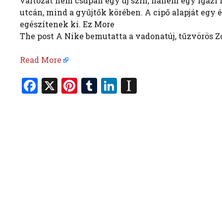
változat nem csupán egy új szín, hanem egy igazi 
utcán, mind a gyűjtők körében. A cipő alapját egy 
egészítenek ki. Ez More
The post A Nike bemutatta a vadonatúj, tűzvörös Z
Read More
F
X
Pi
T
Li
In
a
nt
u
n
st
ce
er
m
k
a
b
es
bl
e
p
o
t
r
dI
a
o
n
p
k
er