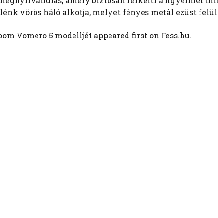
megnyilvánulás, amely biztosan felkelti a figyelmet mi
élénk vörös háló alkotja, melyet fényes metál ezüst felü
oom Vomero 5 modelljét appeared first on Fess.hu.