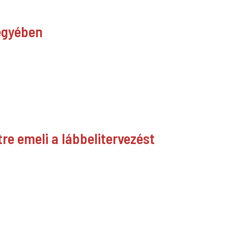
jegyében
re emeli a lábbelitervezést