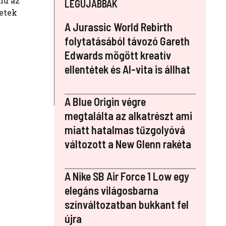
nd az
LEGÚJABBAK
letek
A Jurassic World Rebirth
folytatásából távozó Gareth
Edwards mögött kreatív
ellentétek és AI-vita is állhat
A Blue Origin végre
megtalálta az alkatrészt ami
miatt hatalmas tűzgolyóvá
változott a New Glenn rakéta
A Nike SB Air Force 1 Low egy
elegáns világosbarna
színváltozatban bukkant fel
újra