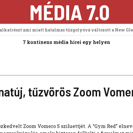
MÉDIA 7.0
 alkatrészt ami miatt hatalmas tűzgolyóvá változott a New Gl
7 kontinens média hírei egy helyen
natúj, tűzvörös Zoom Vomer
 közkedvelt Zoom Vomero 5 sziluettjét. A “Gym Red” elne