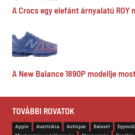
A Crocs egy elefánt árnyalatú ROY mo
A New Balance 1890P modellje most 
TOVÁBBI ROVATOK
Apple
Ausztrália
Autóipar
Baleset
Egyesül