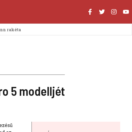
enn rakéta
o 5 modelljét
vezésű