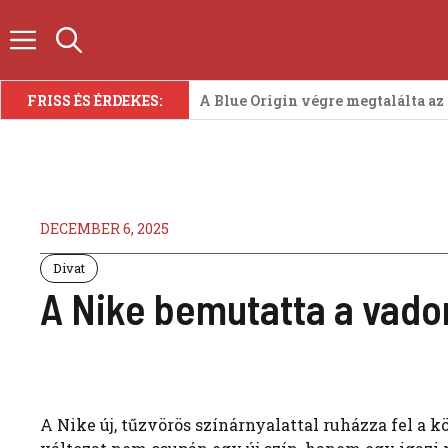
Kilépés
a
tartalomba
FRISS ÉS ÉRDEKES:
A Blue Origin végre megtalálta az
DECEMBER 6, 2025
Divat
A Nike bemutatta a vado
A Nike új, tűzvörös színárnyalattal ruházza fel a