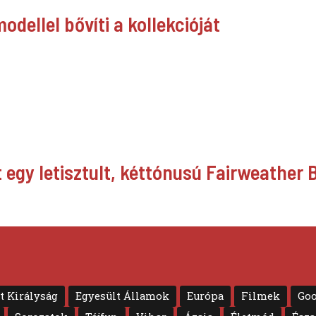
dellel bővíti a kollekcióját
egy letisztult, kéttónusú Fairweather 
t Királyság
Egyesült Államok
Európa
Filmek
Goo