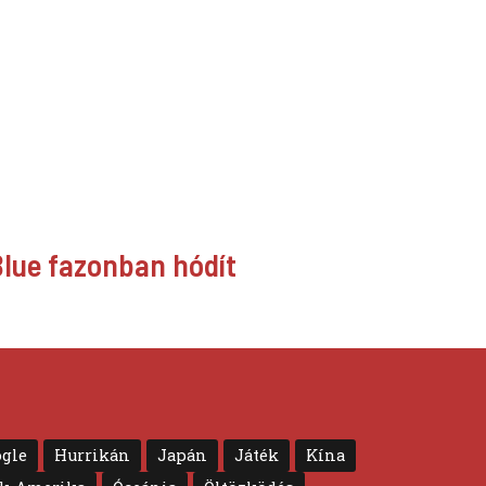
Blue fazonban hódít
gle
Hurrikán
Japán
Játék
Kína