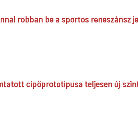
jnnal robban be a sportos reneszánsz 
tatott cipőprototípusa teljesen új szint