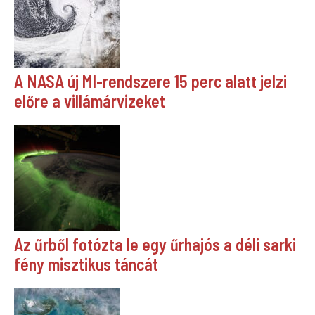
A NASA új MI-rendszere 15 perc alatt jelzi
előre a villámárvizeket
Az űrből fotózta le egy űrhajós a déli sarki
fény misztikus táncát