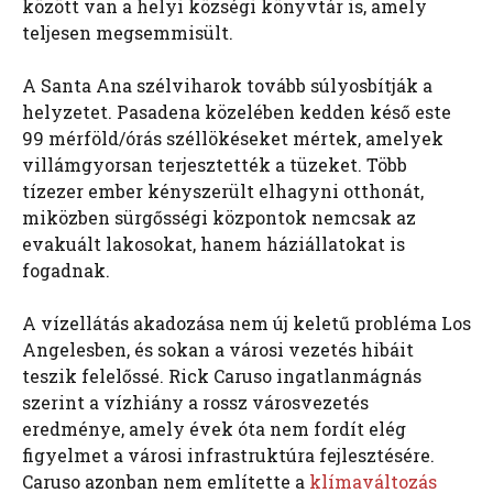
között van a helyi községi könyvtár is, amely
teljesen megsemmisült.
A Santa Ana szélviharok tovább súlyosbítják a
helyzetet. Pasadena közelében kedden késő este
99 mérföld/órás széllökéseket mértek, amelyek
villámgyorsan terjesztették a tüzeket. Több
tízezer ember kényszerült elhagyni otthonát,
miközben sürgősségi központok nemcsak az
evakuált lakosokat, hanem háziállatokat is
fogadnak.
A vízellátás akadozása nem új keletű probléma Los
Angelesben, és sokan a városi vezetés hibáit
teszik felelőssé. Rick Caruso ingatlanmágnás
szerint a vízhiány a rossz városvezetés
eredménye, amely évek óta nem fordít elég
figyelmet a városi infrastruktúra fejlesztésére.
Caruso azonban nem említette a
klímaváltozás