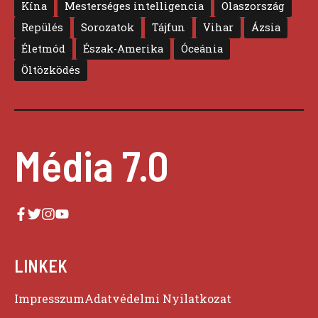
Kína
Mesterséges intelligencia
Olaszország
Repülés
Sorozatok
Tájfun
Vihar
Ázsia
Életmód
Észak-Amerika
Óceánia
Öltözködés
Média 7.0
LINKEK
Impresszum
Adatvédelmi Nyilatkozat