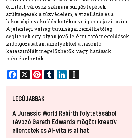
érintett városok számára sürgős lépések
szükségesek a tűzvédelem, a vízellátás és a
lakossági evakuálás hatékonyságának javítására.
A jelenlegi válság tanulságai remélhetőleg
segítenek egy olyan jövő felé mutató megoldások
kidolgozásában, amelyekkel a hasonló
katasztrófák megelőzhetők vagy hatásaik
mérsékelhetők.
F
X
Pi
T
Li
In
a
nt
u
n
st
ce
er
m
k
a
LEGÚJABBAK
b
es
bl
e
p
o
t
r
dI
a
A Jurassic World Rebirth folytatásából
o
n
p
távozó Gareth Edwards mögött kreatív
ellentétek és AI-vita is állhat
k
er