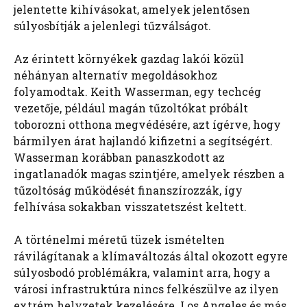
jelentette kihívásokat, amelyek jelentősen
súlyosbítják a jelenlegi tűzválságot.
Az érintett környékek gazdag lakói közül
néhányan alternatív megoldásokhoz
folyamodtak. Keith Wasserman, egy techcég
vezetője, például magán tűzoltókat próbált
toborozni otthona megvédésére, azt ígérve, hogy
bármilyen árat hajlandó kifizetni a segítségért.
Wasserman korábban panaszkodott az
ingatlanadók magas szintjére, amelyek részben a
tűzoltóság működését finanszírozzák, így
felhívása sokakban visszatetszést keltett.
A történelmi méretű tüzek ismételten
rávilágítanak a klímaváltozás által okozott egyre
súlyosbodó problémákra, valamint arra, hogy a
városi infrastruktúra nincs felkészülve az ilyen
extrém helyzetek kezelésére. Los Angeles és más