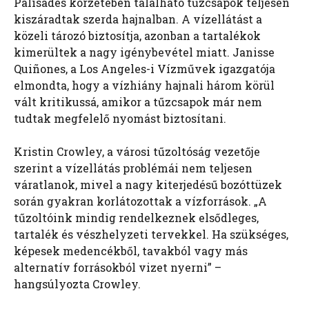
Palisades körzetében található tűzcsapok teljesen
kiszáradtak szerda hajnalban. A vízellátást a
közeli tározó biztosítja, azonban a tartalékok
kimerültek a nagy igénybevétel miatt. Janisse
Quiñones, a Los Angeles-i Vízművek igazgatója
elmondta, hogy a vízhiány hajnali három körül
vált kritikussá, amikor a tűzcsapok már nem
tudtak megfelelő nyomást biztosítani.
Kristin Crowley, a városi tűzoltóság vezetője
szerint a vízellátás problémái nem teljesen
váratlanok, mivel a nagy kiterjedésű bozóttüzek
során gyakran korlátozottak a vízforrások. „A
tűzoltóink mindig rendelkeznek elsődleges,
tartalék és vészhelyzeti tervekkel. Ha szükséges,
képesek medencékből, tavakból vagy más
alternatív forrásokból vizet nyerni” –
hangsúlyozta Crowley.