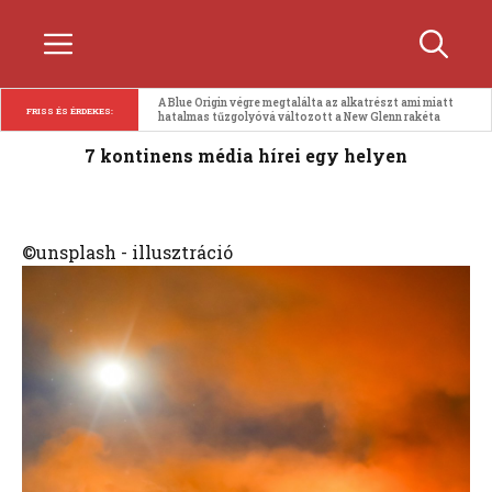
Kilépés
Menü
a
tartalomba
A Blue Origin végre megtalálta az alkatrészt ami miatt 
FRISS ÉS ÉRDEKES:
hatalmas tűzgolyóvá változott a New Glenn rakéta
7 kontinens média hírei egy helyen
©unsplash - illusztráció