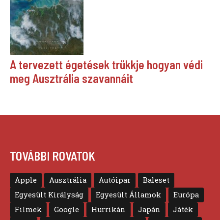
A tervezett égetések trükkje hogyan védi
meg Ausztrália szavannáit
TOVÁBBI ROVATOK
Apple
Ausztrália
Autóipar
Baleset
Egyesült Királyság
Egyesült Államok
Európa
Filmek
Google
Hurrikán
Japán
Játék