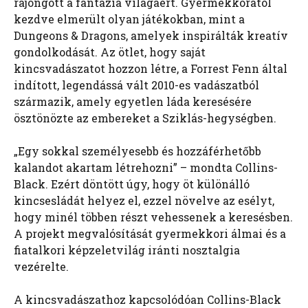
rajongott a fantázia világáért. Gyermekkorától
kezdve elmerült olyan játékokban, mint a
Dungeons & Dragons, amelyek inspirálták kreatív
gondolkodását. Az ötlet, hogy saját
kincsvadászatot hozzon létre, a Forrest Fenn által
indított, legendássá vált 2010-es vadászatból
származik, amely egyetlen láda keresésére
ösztönözte az embereket a Sziklás-hegységben.
„Egy sokkal személyesebb és hozzáférhetőbb
kalandot akartam létrehozni” – mondta Collins-
Black. Ezért döntött úgy, hogy öt különálló
kincsesládát helyez el, ezzel növelve az esélyt,
hogy minél többen részt vehessenek a keresésben.
A projekt megvalósítását gyermekkori álmai és a
fiatalkori képzeletvilág iránti nosztalgia
vezérelte.
A kincsvadászathoz kapcsolódóan Collins-Black