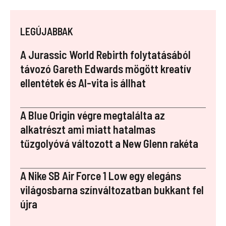
a
nt
u
n
st
ce
er
m
k
a
LEGÚJABBAK
b
es
bl
e
p
o
t
r
dI
a
A Jurassic World Rebirth folytatásából
o
n
p
távozó Gareth Edwards mögött kreatív
ellentétek és AI-vita is állhat
k
er
A Blue Origin végre megtalálta az
alkatrészt ami miatt hatalmas
tűzgolyóvá változott a New Glenn rakéta
A Nike SB Air Force 1 Low egy elegáns
világosbarna színváltozatban bukkant fel
újra