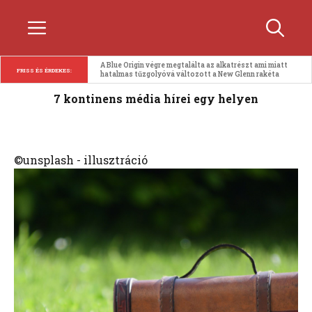
Kilépés
Menü
a
tartalomba
A Blue Origin végre megtalálta az alkatrészt ami miatt 
FRISS ÉS ÉRDEKES:
hatalmas tűzgolyóvá változott a New Glenn rakéta
7 kontinens média hírei egy helyen
©unsplash - illusztráció