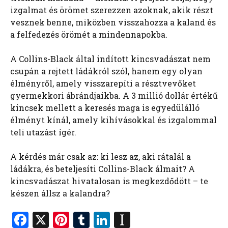
izgalmat és örömet szerezzen azoknak, akik részt
vesznek benne, miközben visszahozza a kaland és
a felfedezés örömét a mindennapokba.
A Collins-Black által indított kincsvadászat nem
csupán a rejtett ládákról szól, hanem egy olyan
élményről, amely visszarepíti a résztvevőket
gyermekkori ábrándjaikba. A 3 millió dollár értékű
kincsek mellett a keresés maga is egyedülálló
élményt kínál, amely kihívásokkal és izgalommal
teli utazást ígér.
A kérdés már csak az: ki lesz az, aki rátalál a
ládákra, és beteljesíti Collins-Black álmait? A
kincsvadászat hivatalosan is megkezdődött – te
készen állsz a kalandra?
F
X
Pi
T
Li
In