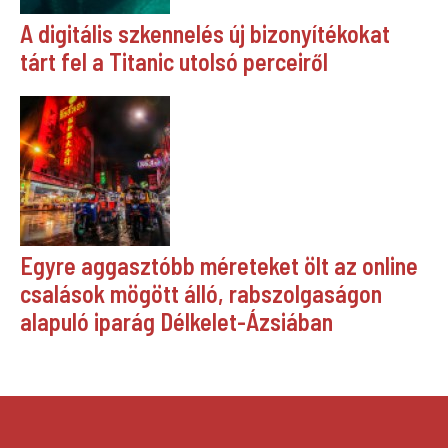
A digitális szkennelés új bizonyítékokat
tárt fel a Titanic utolsó perceiről
Egyre aggasztóbb méreteket ölt az online
csalások mögött álló, rabszolgaságon
alapuló iparág Délkelet-Ázsiában