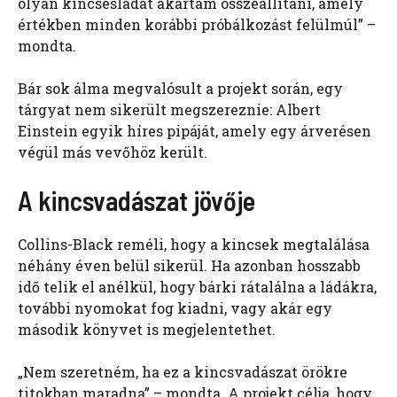
olyan kincsesládát akartam összeállítani, amely
értékben minden korábbi próbálkozást felülmúl” –
mondta.
Bár sok álma megvalósult a projekt során, egy
tárgyat nem sikerült megszereznie: Albert
Einstein egyik híres pipáját, amely egy árverésen
végül más vevőhöz került.
A kincsvadászat jövője
Collins-Black reméli, hogy a kincsek megtalálása
néhány éven belül sikerül. Ha azonban hosszabb
idő telik el anélkül, hogy bárki rátalálna a ládákra,
további nyomokat fog kiadni, vagy akár egy
második könyvet is megjelentethet.
„Nem szeretném, ha ez a kincsvadászat örökre
titokban maradna” – mondta. A projekt célja, hogy