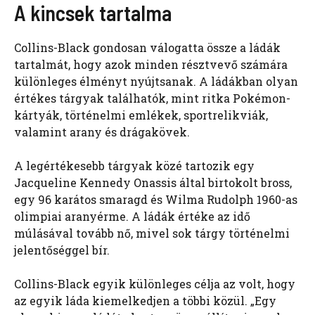
A kincsek tartalma
Collins-Black gondosan válogatta össze a ládák
tartalmát, hogy azok minden résztvevő számára
különleges élményt nyújtsanak. A ládákban olyan
értékes tárgyak találhatók, mint ritka Pokémon-
kártyák, történelmi emlékek, sportrelikviák,
valamint arany és drágakövek.
A legértékesebb tárgyak közé tartozik egy
Jacqueline Kennedy Onassis által birtokolt bross,
egy 96 karátos smaragd és Wilma Rudolph 1960-as
olimpiai aranyérme. A ládák értéke az idő
múlásával tovább nő, mivel sok tárgy történelmi
jelentőséggel bír.
Collins-Black egyik különleges célja az volt, hogy
az egyik láda kiemelkedjen a többi közül. „Egy