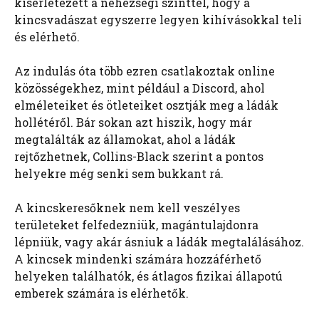
kísérletezett a nehézségi szinttel, hogy a
kincsvadászat egyszerre legyen kihívásokkal teli
és elérhető.
Az indulás óta több ezren csatlakoztak online
közösségekhez, mint például a Discord, ahol
elméleteiket és ötleteiket osztják meg a ládák
hollétéről. Bár sokan azt hiszik, hogy már
megtalálták az államokat, ahol a ládák
rejtőzhetnek, Collins-Black szerint a pontos
helyekre még senki sem bukkant rá.
A kincskeresőknek nem kell veszélyes
területeket felfedezniük, magántulajdonra
lépniük, vagy akár ásniuk a ládák megtalálásához.
A kincsek mindenki számára hozzáférhető
helyeken találhatók, és átlagos fizikai állapotú
emberek számára is elérhetők.