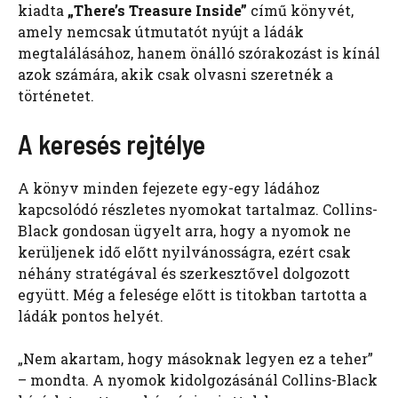
kiadta
„There’s Treasure Inside”
című könyvét,
amely nemcsak útmutatót nyújt a ládák
megtalálásához, hanem önálló szórakozást is kínál
azok számára, akik csak olvasni szeretnék a
történetet.
A keresés rejtélye
A könyv minden fejezete egy-egy ládához
kapcsolódó részletes nyomokat tartalmaz. Collins-
Black gondosan ügyelt arra, hogy a nyomok ne
kerüljenek idő előtt nyilvánosságra, ezért csak
néhány stratégával és szerkesztővel dolgozott
együtt. Még a felesége előtt is titokban tartotta a
ládák pontos helyét.
„Nem akartam, hogy másoknak legyen ez a teher”
– mondta. A nyomok kidolgozásánál Collins-Black