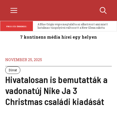
Kilépés
Menü
a
tartalomba
A Blue Origin végre megtalálta az alkatrészt ami miatt 
FRISS ÉS ÉRDEKES:
hatalmas tűzgolyóvá változott a New Glenn rakéta
7 kontinens média hírei egy helyen
NOVEMBER 25, 2025
Divat
Hivatalosan is bemutatták a
vadonatúj Nike Ja 3
Christmas családi kiadását