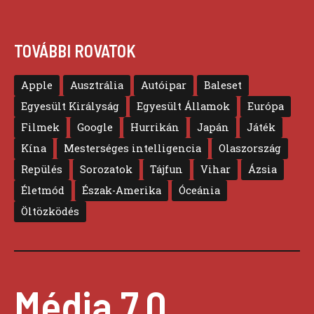
TOVÁBBI ROVATOK
Apple
Ausztrália
Autóipar
Baleset
Egyesült Királyság
Egyesült Államok
Európa
Filmek
Google
Hurrikán
Japán
Játék
Kína
Mesterséges intelligencia
Olaszország
Repülés
Sorozatok
Tájfun
Vihar
Ázsia
Életmód
Észak-Amerika
Óceánia
Öltözködés
Média 7.0