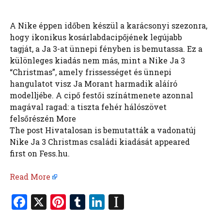
A Nike éppen időben készül a karácsonyi szezonra,
hogy ikonikus kosárlabdacipőjének legújabb
tagját, a Ja 3-at ünnepi fényben is bemutassa. Ez a
különleges kiadás nem más, mint a Nike Ja 3
“Christmas”, amely frissességet és ünnepi
hangulatot visz Ja Morant harmadik aláíró
modelljébe. A cipő festői színátmenete azonnal
magával ragad: a tiszta fehér hálószövet
felsőrészén More
The post Hivatalosan is bemutatták a vadonatúj
Nike Ja 3 Christmas családi kiadását appeared
first on Fess.hu.
Read More
F
X
Pi
T
Li
In