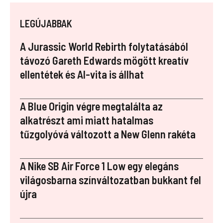
a
nt
u
n
st
ce
er
m
k
a
LEGÚJABBAK
b
es
bl
e
p
o
t
r
dI
a
A Jurassic World Rebirth folytatásából
o
n
p
távozó Gareth Edwards mögött kreatív
ellentétek és AI-vita is állhat
k
er
A Blue Origin végre megtalálta az
alkatrészt ami miatt hatalmas
tűzgolyóvá változott a New Glenn rakéta
A Nike SB Air Force 1 Low egy elegáns
világosbarna színváltozatban bukkant fel
újra