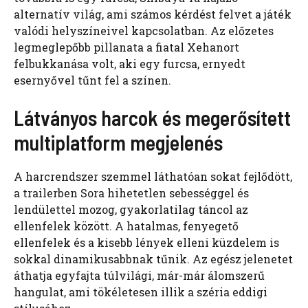
alternatív világ, ami számos kérdést felvet a játék
valódi helyszíneivel kapcsolatban. Az előzetes
legmeglepőbb pillanata a fiatal Xehanort
felbukkanása volt, aki egy furcsa, ernyedt
esernyővel tűnt fel a színen.
Látványos harcok és megerősített
multiplatform megjelenés
A harcrendszer szemmel láthatóan sokat fejlődött,
a trailerben Sora hihetetlen sebességgel és
lendülettel mozog, gyakorlatilag táncol az
ellenfelek között. A hatalmas, fenyegető
ellenfelek és a kisebb lények elleni küzdelem is
sokkal dinamikusabbnak tűnik. Az egész jelenetet
áthatja egyfajta túlvilági, már-már álomszerű
hangulat, ami tökéletesen illik a széria eddigi