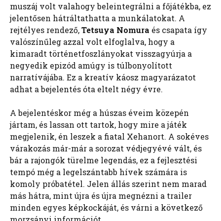
muszáj volt valahogy beleintegrálni a főjátékba, ez
jelentősen hátráltathatta a munkálatokat. A
rejtélyes rendező,
Tetsuya Nomura
és csapata így
valószínűleg azzal volt elfoglalva, hogy a
kimaradt történetfoszlányokat visszagyúrja a
negyedik epizód amúgy is túlbonyolított
narratívájába. Ez a kreatív káosz magyarázatot
adhat a bejelentés óta eltelt négy évre.
A bejelentéskor még a húszas éveim közepén
jártam, és lassan ott tartok, hogy mire a játék
megjelenik, én leszek a fiatal Xehanort. A sokéves
várakozás már-már a sorozat védjegyévé vált, és
bár a rajongók türelme legendás, ez a fejlesztési
tempó még a legelszántabb hívek számára is
komoly próbatétel. Jelen állás szerint nem marad
más hátra, mint újra és újra megnézni a trailer
minden egyes képkockáját, és várni a következő
morzsányi információt.