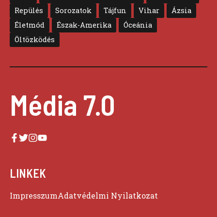
Repülés
Sorozatok
Tájfun
Vihar
Ázsia
Életmód
Észak-Amerika
Óceánia
Öltözködés
Média 7.0
LINKEK
Impresszum
Adatvédelmi Nyilatkozat