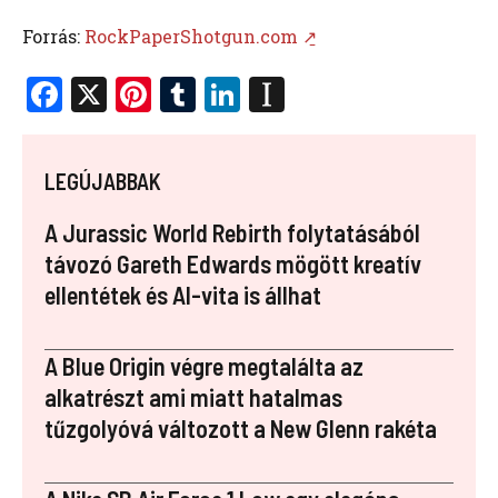
Forrás:
RockPaperShotgun.com ↗̱
F
X
Pi
T
Li
In
a
nt
u
n
st
ce
er
m
k
a
LEGÚJABBAK
b
es
bl
e
p
o
t
r
dI
a
A Jurassic World Rebirth folytatásából
o
n
p
távozó Gareth Edwards mögött kreatív
ellentétek és AI-vita is állhat
k
er
A Blue Origin végre megtalálta az
alkatrészt ami miatt hatalmas
tűzgolyóvá változott a New Glenn rakéta