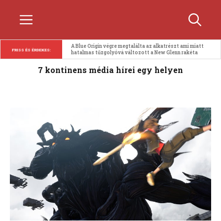
Kilépés
Menü
a
tartalomba
A Blue Origin végre megtalálta az alkatrészt ami miatt 
FRISS ÉS ÉRDEKES:
hatalmas tűzgolyóvá változott a New Glenn rakéta
7 kontinens média hírei egy helyen