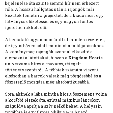
bejelentése óta szinte semmi hír nem érkezett
róla. A hosszú hallgatás után a rajongók már
kezdték temetni a projektet, de a kiadó most egy
látványos előzetessel és egy nagyon fontos
ígérettel rukkolt elő.
A bemutató ugyan nem árult el minden részletet,
de így is bőven adott muníciót a találgatásokhoz.
A keménymag rajongók azonnal elkezdték
elemezni a látottakat, hiszen a
Kingdom Hearts
univerzuma híres a csavaros, rétegelt
történetvezetésről. A többiek számára viszont
elsősorban a harcok váltak még pörgősebbé és a
főszereplő mozgása még akrobatikusabbá.
Sora, akinek a lába mintha kicsit összement volna
a korábbi részek óta, ezúttal mágikus láncokon
száguldva aprítja a szív nélkülieket. A helyszín
továbbra is egy furcsa, Shibuya-ra hajazó