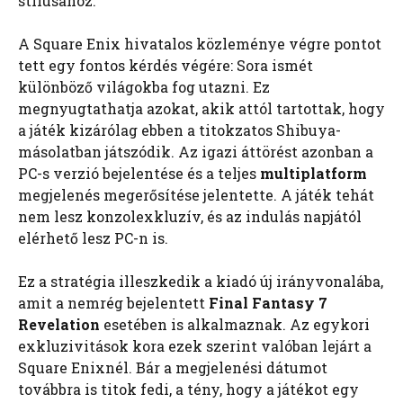
stílusához.
A Square Enix hivatalos közleménye végre pontot
tett egy fontos kérdés végére: Sora ismét
különböző világokba fog utazni. Ez
megnyugtathatja azokat, akik attól tartottak, hogy
a játék kizárólag ebben a titokzatos Shibuya-
másolatban játszódik. Az igazi áttörést azonban a
PC-s verzió bejelentése és a teljes
multiplatform
megjelenés megerősítése jelentette. A játék tehát
nem lesz konzolexkluzív, és az indulás napjától
elérhető lesz PC-n is.
Ez a stratégia illeszkedik a kiadó új irányvonalába,
amit a nemrég bejelentett
Final Fantasy 7
Revelation
esetében is alkalmaznak. Az egykori
exkluzivitások kora ezek szerint valóban lejárt a
Square Enixnél. Bár a megjelenési dátumot
továbbra is titok fedi, a tény, hogy a játékot egy