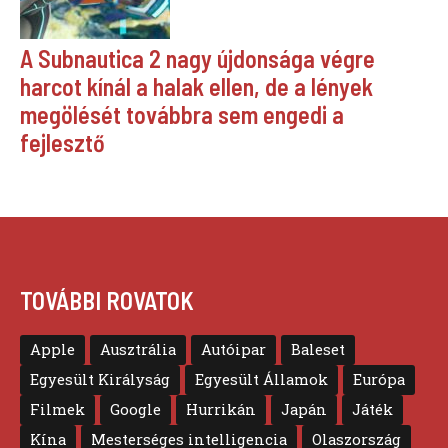
A Subnautica 2 nagy újdonsága végre
harcot kínál a halak ellen, de a lények
megölését továbbra sem engedi a
fejlesztő
TOVÁBBI ROVATOK
Apple
Ausztrália
Autóipar
Baleset
Egyesült Királyság
Egyesült Államok
Európa
Filmek
Google
Hurrikán
Japán
Játék
Kína
Mesterséges intelligencia
Olaszország