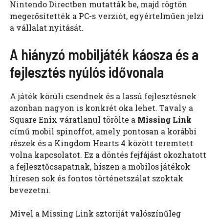
Nintendo Directben mutatták be, majd rögtön
megerősítették a PC-s verziót, egyértelműen jelzi
a vállalat nyitását.
A hiányzó mobiljáték káosza és a
fejlesztés nyúlós idővonala
A játék körüli csendnek és a lassú fejlesztésnek
azonban nagyon is konkrét oka lehet. Tavaly a
Square Enix váratlanul törölte a
Missing Link
című mobil spinoffot, amely pontosan a korábbi
részek és a Kingdom Hearts 4 között teremtett
volna kapcsolatot. Ez a döntés fejfájást okozhatott
a fejlesztőcsapatnak, hiszen a mobilos játékok
híresen sok és fontos történetszálat szoktak
bevezetni.
Mivel a Missing Link sztoriját valószínűleg