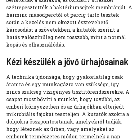
szétrepesztették a baktériumsejtek membránját. A
harminc másodperctől öt percig tartó tesztek
során a kezelés nem okozott észrevehető
károsodást a szövetekben, a kutatók szerint a
hatás valószínűleg nem rosszabb, mint a normál
kopás és elhasználódás.
Kézi készülék a jövő űrhajósainak
A technika újdonsága, hogy gyakorlatilag csak
áramra és egy munkagázra van szüksége, így
nincs szükség vízigényes tisztítórendszerekre. A
csapat most bővíti a munkát, hogy további, az
emberi környezetben és az űrhajókban elterjedt
mikrobiális fajokat teszteljen. A kutatók azokra a
dolgokra összpontosítanak, amelyekről tudják,
hogy léteznek az űrben, vagy amelyeket az
emberek természetes módon termelnek a nap