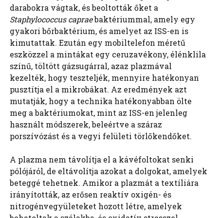
darabokra vágtak, és beoltották őket a
Staphylococcus caprae
baktériummal, amely egy
gyakori bőrbaktérium, és amelyet az ISS-en is
kimutattak. Ezután egy mobiltelefon méretű
eszközzel a mintákat egy ceruzavékony, élénklila
színű, töltött gázsugárral, azaz plazmával
kezelték, hogy teszteljék, mennyire hatékonyan
pusztítja el a mikrobákat. Az eredmények azt
mutatják, hogy a technika hatékonyabban ölte
meg a baktériumokat, mint az ISS-en jelenleg
használt módszerek, beleértve a száraz
porszívózást és a vegyi felületi törlőkendőket.
A plazma nem távolítja el a kávéfoltokat senki
pólójáról, de eltávolítja azokat a dolgokat, amelyek
beteggé tehetnek. Amikor a plazmát a textíliára
irányították, az erősen reaktív oxigén- és
nitrogénvegyületeket hozott létre, amelyek
behatoltak a szálakba, és oxidatív stresszel