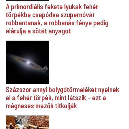
A primordiális fekete lyukak fehér
törpékbe csapódva szupernóvát
robbantanak, a robbanás fénye pedig
elárulja a sötét anyagot
Százszor annyi bolygótörmeléket nyelnek
el a fehér törpék, mint látszik – ezt a
mágneses mezők titkolják