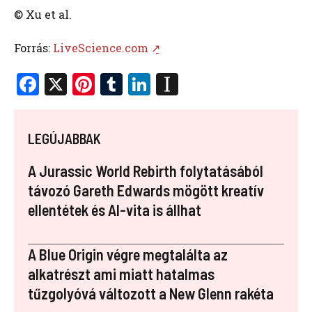
© Xu et al.
Forrás:
LiveScience.com ↗̱
F
X
Pi
T
Li
In
a
nt
u
n
st
ce
er
m
k
a
LEGÚJABBAK
b
es
bl
e
p
o
t
r
dI
a
A Jurassic World Rebirth folytatásából
o
n
p
távozó Gareth Edwards mögött kreatív
ellentétek és AI-vita is állhat
k
er
A Blue Origin végre megtalálta az
alkatrészt ami miatt hatalmas
tűzgolyóvá változott a New Glenn rakéta