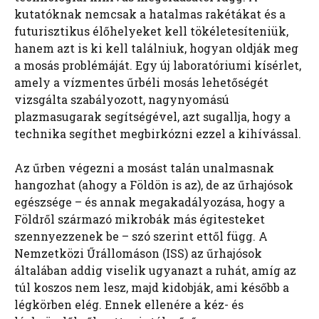
kutatóknak nemcsak a hatalmas rakétákat és a
futurisztikus élőhelyeket kell tökéletesíteniük,
hanem azt is ki kell találniuk, hogyan oldják meg
a mosás problémáját. Egy új laboratóriumi kísérlet,
amely a vízmentes űrbéli mosás lehetőségét
vizsgálta szabályozott, nagynyomású
plazmasugarak segítségével, azt sugallja, hogy a
technika segíthet megbirkózni ezzel a kihívással.
Az űrben végezni a mosást talán unalmasnak
hangozhat (ahogy a Földön is az), de az űrhajósok
egészsége – és annak megakadályozása, hogy a
Földről származó mikrobák más égitesteket
szennyezzenek be – szó szerint ettől függ. A
Nemzetközi Űrállomáson (ISS) az űrhajósok
általában addig viselik ugyanazt a ruhát, amíg az
túl koszos nem lesz, majd kidobják, ami később a
légkörben elég. Ennek ellenére a kéz- és