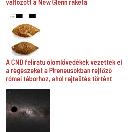
változott a New Glenn rakéta
A CND feliratú ólomlövedékek vezették el
a régészeket a Pireneusokban rejtőző
római táborhoz, ahol rajtaütés történt