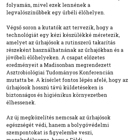
folyamán, mivel ezek lennének a
legvalószínűbbek egy űrbéli élőhelyen.
Végső soron a kutatók azt tervezik, hogy a
technológiát egy kézi készülékké méretezik,
amelyet az űrhajósok a rutinszerű takarítás
részeként használhatnának az űrhajókban és a
jövőbeli élőhelyeken. A csapat előzetes
eredményeit a Madisonban megrendezett
Asztrobiológiai Tudományos Konferencián
mutatta be. A kísérlet fontos lépés afelé, hogy az
űrhajósok hosszú távú küldetéseken is
biztonságos és higiénikus környezetben
élhessenek.
Az új megközelítés nemcsak az űrhajósok
egészségét védi, hanem a bolygóvédelmi
szempontokat is figyelembe veszi,
megakadályozva, hogy a Földi