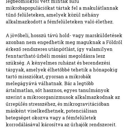
légbeömlőkről vett minták sűrű
mikrobapopulációkat tártak fel a makulátlannak
tűnő felületeken, amelyek közül néhány
alkalmazkodott a fémfelületeken való élethez.
A jövőbeli, hosszú távú hold- vagy marsküldetések
azonban nem engedhetik meg maguknak a Földről
érkező rendszeres utánpótlást, így valamilyen
fenntartható űrbéli mosási megoldásra lesz
szükség. A kényelmes ruházat és berendezési
tárgyak, amelyek élhetőbbé tehetik a hónapokig
tartó missziókat, gyorsan a mikrobák
melegágyává válhatnak. Bár a legtöbb
ártalmatlan, sőt hasznos, egyes tanulmányok
szerint a mikroorganizmusok alkalmazkodnak az
űrrepülés stresszéhez, és mikrogravitációban
másként viselkedhetnek, potenciálisan
betegséget okozva vagy a fémfelületek
korrodálásával károsítva az űrhajók rendszereit.