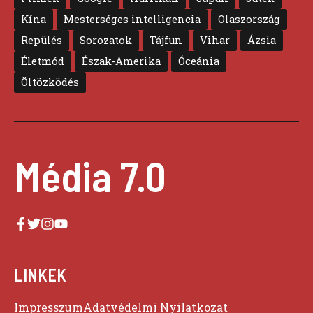
Kína
Mesterséges intelligencia
Olaszország
Repülés
Sorozatok
Tájfun
Vihar
Ázsia
Életmód
Észak-Amerika
Óceánia
Öltözködés
Média 7.0
LINKEK
Impresszum
Adatvédelmi Nyilatkozat