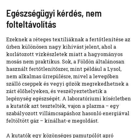
Egészségügyi kérdés, nem
folteltávolítás
Ezeknek a réteges textíliáknak a fertőtlenítése az
űrben különösen nagy kihívást jelent, ahol a
korlátozott vízkészletek miatt a hagyományos
mosás nem praktikus. Sok, a Földön általánosan
használt fertőtlenítőszer, mint például a Lysol,
nem alkalmas űrrepülésre, mivel a levegőben
szálló cseppek és vegyi gőzök megrekedhetnek a
zárt élőhelyeken, és veszélyeztethetik a
legénység egészségét. A laboratóriumi kísérletben
a kutatók azt tesztelték, vajon a plazma – egy
szabályozott villámcsapáshoz hasonló energiával
feltöltött gáz – kínálhat-e megoldást.
A kutatók egy közönséges pamutpólót apró