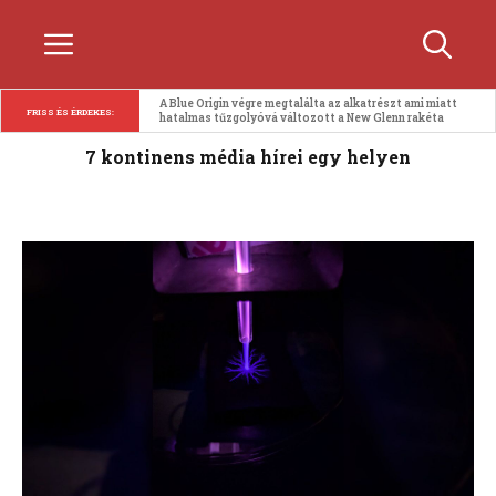
Kilépés
Menü
a
tartalomba
A Blue Origin végre megtalálta az alkatrészt ami miatt 
FRISS ÉS ÉRDEKES:
hatalmas tűzgolyóvá változott a New Glenn rakéta
7 kontinens média hírei egy helyen