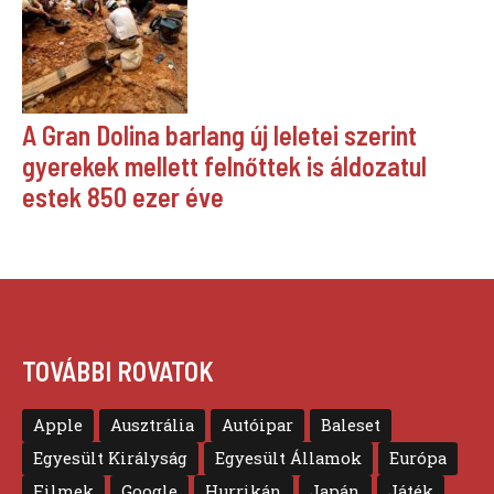
A Gran Dolina barlang új leletei szerint
gyerekek mellett felnőttek is áldozatul
estek 850 ezer éve
TOVÁBBI ROVATOK
Apple
Ausztrália
Autóipar
Baleset
Egyesült Királyság
Egyesült Államok
Európa
Filmek
Google
Hurrikán
Japán
Játék