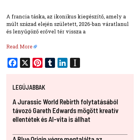
A francia táska, az ikonikus kiegészítő, amely a
múlt század elején született, 2026-ban váratlanul
és lenyűgöző erővel tér vissza a
Read More
F
X
Pi
T
Li
In
a
nt
u
n
st
ce
er
m
k
a
LEGÚJABBAK
b
es
bl
e
p
o
t
r
dI
a
A Jurassic World Rebirth folytatásából
o
n
p
távozó Gareth Edwards mögött kreatív
ellentétek és AI-vita is állhat
k
er
A Blue Origin végre megtalálta az