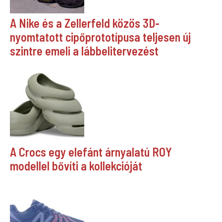
A Nike és a Zellerfeld közös 3D-
nyomtatott cipőprototípusa teljesen új
szintre emeli a lábbelitervezést
A Crocs egy elefánt árnyalatú ROY
modellel bővíti a kollekcióját