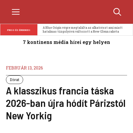
Kilépés
Menü
a
tartalomba
A Blue Origin végre megtalálta az alkatrészt ami miatt 
FRISS ÉS ÉRDEKES:
hatalmas tűzgolyóvá változott a New Glenn rakéta
7 kontinens média hírei egy helyen
FEBRUÁR 13, 2026
Divat
A klasszikus francia táska
2026-ban újra hódít Párizstól
New Yorkig