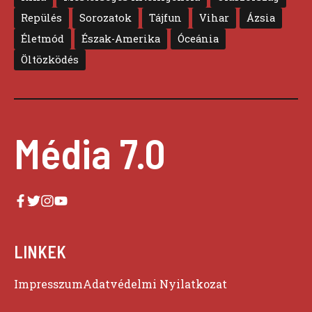
Repülés
Sorozatok
Tájfun
Vihar
Ázsia
Életmód
Észak-Amerika
Óceánia
Öltözködés
Média 7.0
LINKEK
Impresszum
Adatvédelmi Nyilatkozat