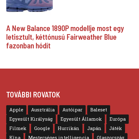
A New Balance 1890P modellje most egy
letisztult, kéttónusú Fairweather Blue
fazonban hódít
TOVÁBBI ROVATOK
Apple
Ausztrália
Autóipar
Baleset
Egyesült Királyság
Egyesült Államok
Európa
Filmek
Google
Hurrikán
Japán
Játék
Kína
Mesterséges intelligencia
Olaszország