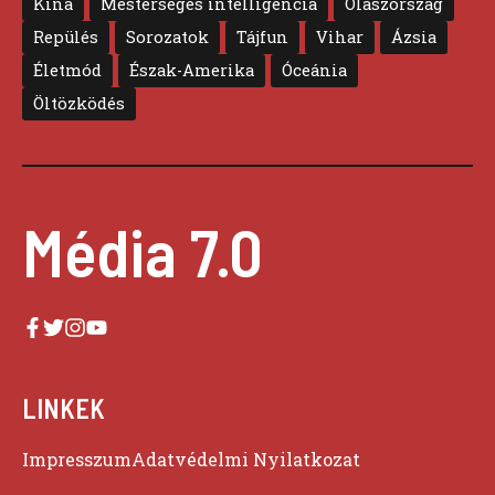
Kína
Mesterséges intelligencia
Olaszország
Repülés
Sorozatok
Tájfun
Vihar
Ázsia
Életmód
Észak-Amerika
Óceánia
Öltözködés
Média 7.0
LINKEK
Impresszum
Adatvédelmi Nyilatkozat