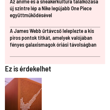
Az anime és a sneakerkultúra találkozása
új szintre lép a Nike legújabb One Piece
együttműködésével
A James Webb űrtávcső leleplezte a kis
piros pontok titkát, amelyek valójában
fényes galaxismagok óriási távolságban
Ez is érdekelhet