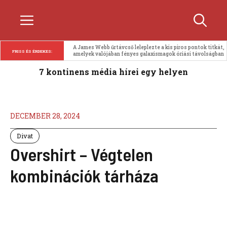
Kilépés
Menü
a
tartalomba
A James Webb űrtávcső leleplezte a kis piros pontok titkát, 
FRISS ÉS ÉRDEKES:
amelyek valójában fényes galaxismagok óriási távolságban
7 kontinens média hírei egy helyen
DECEMBER 28, 2024
Divat
Overshirt – Végtelen
kombinációk tárháza