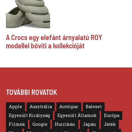
A Crocs egy elefánt árnyalatú ROY
modellel bővíti a kollekcióját
TOVÁBBI ROVATOK
Apple
Ausztrália
Autóipar
Baleset
Egyesült Királyság
Egyesült Államok
Európa
Filmek
Google
Hurrikán
Japán
Játék