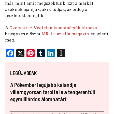
más, mint amit megszoktunk. Ezt a márkát
azoknak ajánljuk, akik tudják, az ördög a
részletekben rejlik.
A
Overshirt – Végtelen kombinációk tárháza
bejegyzés először
MR. 1 – az alfa magazin
-én jelent
meg.
F
X
Pi
T
Li
In
a
nt
u
n
st
ce
er
m
k
a
LEGÚJABBAK
b
es
bl
e
p
o
t
r
dI
a
A Pókember legújabb kalandja
o
n
p
villámgyorsan tarolta le a tengerentúli
egymilliárdos álomhatárt
k
er