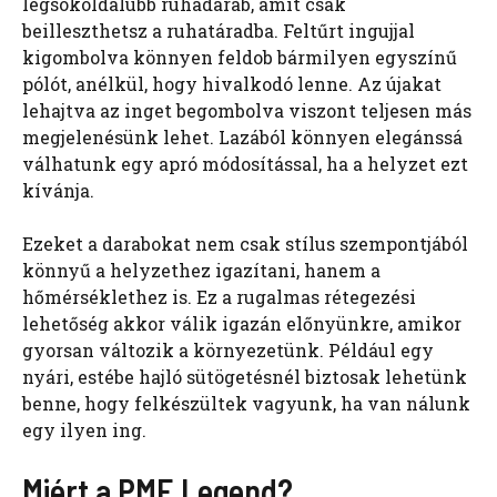
legsokoldalúbb ruhadarab, amit csak
beilleszthetsz a ruhatáradba. Feltűrt ingujjal
kigombolva könnyen feldob bármilyen egyszínű
pólót, anélkül, hogy hivalkodó lenne. Az újakat
lehajtva az inget begombolva viszont teljesen más
megjelenésünk lehet. Lazából könnyen elegánssá
válhatunk egy apró módosítással, ha a helyzet ezt
kívánja.
Ezeket a darabokat nem csak stílus szempontjából
könnyű a helyzethez igazítani, hanem a
hőmérséklethez is. Ez a rugalmas rétegezési
lehetőség akkor válik igazán előnyünkre, amikor
gyorsan változik a környezetünk. Például egy
nyári, estébe hajló sütögetésnél biztosak lehetünk
benne, hogy felkészültek vagyunk, ha van nálunk
egy ilyen ing.
Miért a PME Legend?