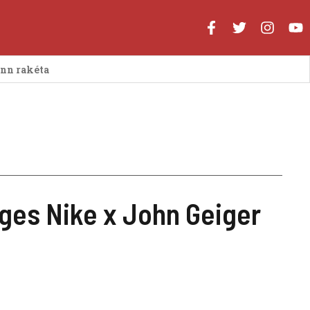
enn rakéta
eges Nike x John Geiger