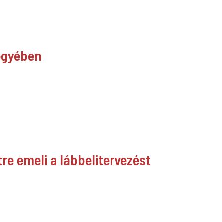
jegyében
re emeli a lábbelitervezést