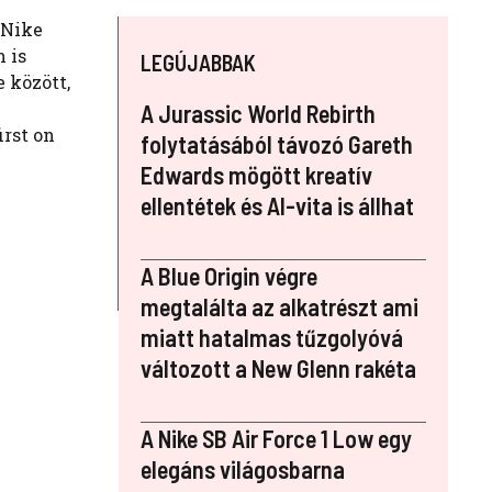
 Nike
 is
LEGÚJABBAK
e között,
A Jurassic World Rebirth
irst on
folytatásából távozó Gareth
Edwards mögött kreatív
ellentétek és AI-vita is állhat
A Blue Origin végre
megtalálta az alkatrészt ami
miatt hatalmas tűzgolyóvá
változott a New Glenn rakéta
A Nike SB Air Force 1 Low egy
elegáns világosbarna