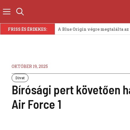
Kilépés
a
tartalomba
FRISS ÉS ÉRDEKES:
A Blue Origin végre megtalálta az
OKTÓBER 19, 2025
Divat
Bírósági pert követően 
Air Force 1