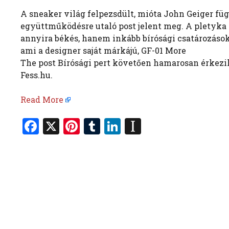
A sneaker világ felpezsdült, mióta John Geiger fü
együttműködésre utaló post jelent meg. A pletyka 
annyira békés, hanem inkább bírósági csatározások z
ami a designer saját márkájú, GF-01 More
The post Bírósági pert követően hamarosan érkezik
Fess.hu.
Read More
F
X
Pi
T
Li
In
a
nt
u
n
st
ce
er
m
k
a
b
es
bl
e
p
o
t
r
dI
a
o
n
p
k
er