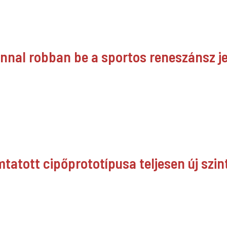
jnnal robban be a sportos reneszánsz 
tatott cipőprototípusa teljesen új szint