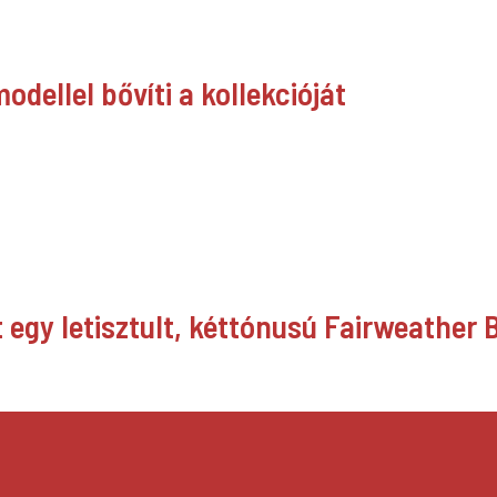
dellel bővíti a kollekcióját
egy letisztult, kéttónusú Fairweather 