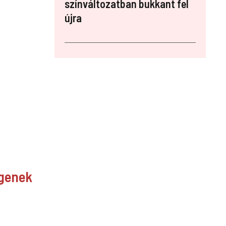
színváltozatban bukkant fel
újra
ngenek