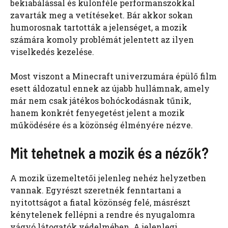
bekiabálással és különféle performanszokkal
zavarták meg a vetítéseket. Bár akkor sokan
humorosnak tartották a jelenséget, a mozik
számára komoly problémát jelentett az ilyen
viselkedés kezelése.
Most viszont a Minecraft univerzumára épülő film
esett áldozatul ennek az újabb hullámnak, amely
már nem csak játékos bohóckodásnak tűnik,
hanem konkrét fenyegetést jelent a mozik
működésére és a közönség élményére nézve.
Mit tehetnek a mozik és a nézők?
A mozik üzemeltetői jelenleg nehéz helyzetben
vannak. Egyrészt szeretnék fenntartani a
nyitottságot a fiatal közönség felé, másrészt
kénytelenek fellépni a rendre és nyugalomra
vágyó látogatók védelmében. A jelenlegi