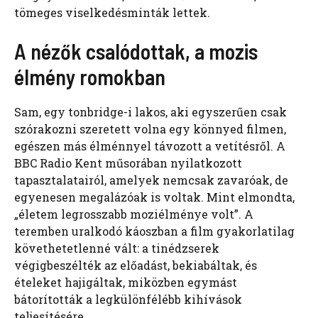
tömeges viselkedésminták lettek.
A nézők csalódottak, a mozis
élmény romokban
Sam, egy tonbridge-i lakos, aki egyszerűen csak
szórakozni szeretett volna egy könnyed filmen,
egészen más élménnyel távozott a vetítésről. A
BBC Radio Kent műsorában nyilatkozott
tapasztalatairól, amelyek nemcsak zavaróak, de
egyenesen megalázóak is voltak. Mint elmondta,
„életem legrosszabb moziélménye volt”. A
teremben uralkodó káoszban a film gyakorlatilag
követhetetlenné vált: a tinédzserek
végigbeszélték az előadást, bekiabáltak, és
ételeket hajigáltak, miközben egymást
bátorították a legkülönfélébb kihívások
teljesítésére.