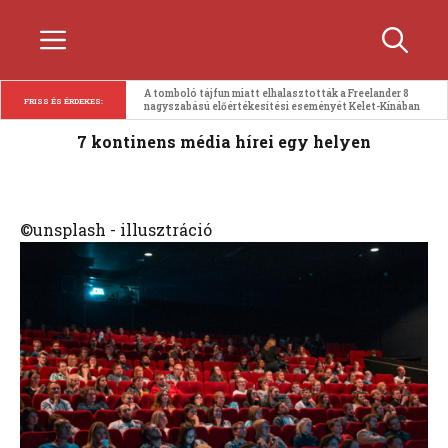
Kilépés
Menü
a
tartalomba
A tomboló tájfun miatt elhalasztották a Freelander 8 
FRISS ÉS ÉRDEKES:
nagyszabású előértékesítési eseményét Kelet-Kínában
7 kontinens média hírei egy helyen
©unsplash - illusztráció