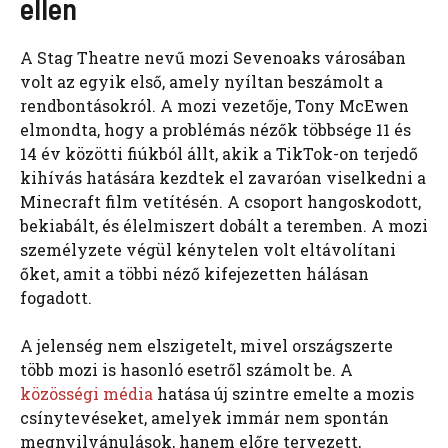
ellen
A Stag Theatre nevű mozi Sevenoaks városában
volt az egyik első, amely nyíltan beszámolt a
rendbontásokról. A mozi vezetője, Tony McEwen
elmondta, hogy a problémás nézők többsége 11 és
14 év közötti fiúkból állt, akik a TikTok-on terjedő
kihívás hatására kezdtek el zavaróan viselkedni a
Minecraft film vetítésén. A csoport hangoskodott,
bekiabált, és élelmiszert dobált a teremben. A mozi
személyzete végül kénytelen volt eltávolítani
őket, amit a többi néző kifejezetten hálásan
fogadott.
A jelenség nem elszigetelt, mivel országszerte
több mozi is hasonló esetről számolt be. A
közösségi média
hatása új szintre emelte a mozis
csínytevéseket, amelyek immár nem spontán
megnyilvánulások, hanem előre tervezett,