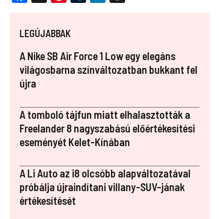
a
nt
u
n
st
ce
er
m
k
a
LEGÚJABBAK
b
es
bl
e
p
o
t
r
dI
a
A Nike SB Air Force 1 Low egy elegáns
o
n
p
világosbarna színváltozatban bukkant fel
újra
k
er
A tomboló tájfun miatt elhalasztották a
Freelander 8 nagyszabású előértékesítési
eseményét Kelet-Kínában
A Li Auto az i8 olcsóbb alapváltozatával
próbálja újraindítani villany-SUV-jának
értékesítését