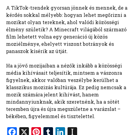
A TikTok-trendek gyorsan jönnek és mennek, de a
kérdés sokkal mélyebb: hogyan lehet megőrizni a
mozikat olyan tereknek, ahol valódi közösségi
élmény születik? A Minecraft világából származó
film lehetett volna egy generáció új közös
moziélménye, ehelyett viszont botrányok és
panaszok kísérik az útját.
Ha a jövő mozijaiban a nézők inkább a közösségi
média kihívásait teljesítik, mintsem a vászonra
figyelnek, akkor valóban veszélybe kerülhet a
klasszikus mozizás kultúrája. Ez pedig nemcsak a
mozik számára jelent kihívást, hanem
mindannyiunknak, akik szeretnénk, ha a sötét
teremben újra és újra megszületne a varázslat –
békében, figyelemmel és tisztelettel.
F
X
Pi
T
Li
In