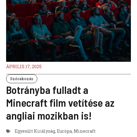
ÁPRILIS 17, 2025
Szórakozás
Botrányba fulladt a
Minecraft film vetítése az
angliai mozikban is!
Egyesült Királyság
,
Európa
,
Minecraft