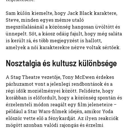
Sam külön kiemelte, hogy Jack Black karaktere,
Steve, minden egyes mémre utaló
megszólalásánál a közönség hangosan üvöltött és
ünnepelt. Sőt, a káosz odáig fajult, hogy még saláta
is került rá, és több megjegyzést is hallott,
amelyek a női karakterekre nézve voltak sértőek.
Nosztalgia és kultusz különbsége
A Stag Theatre vezetője, Tony McEwen érdekes
párhuzamot vont a jelenlegi rendbontások és a
régi idők moziélményei között. Felidézte, hogy
korábban is előfordult, hogy a közönség spontán és
érzelemteli módon reagált egy film jeleneteire –
például a Star Wars-filmek idején, amikor Yoda
először vette elő a fénykardját. Az ilyen reakciók
mögött azonban valódi rajongás és érzelmi