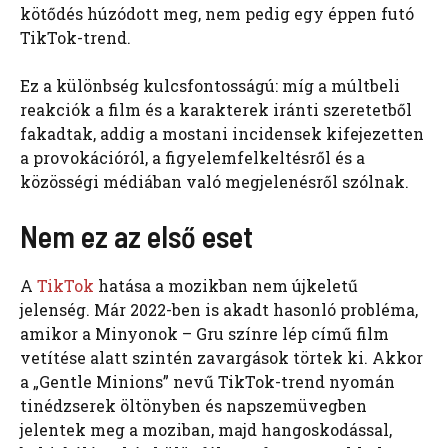
kötődés húzódott meg, nem pedig egy éppen futó
TikTok-trend.
Ez a különbség kulcsfontosságú: míg a múltbeli
reakciók a film és a karakterek iránti szeretetből
fakadtak, addig a mostani incidensek kifejezetten
a provokációról, a figyelemfelkeltésről és a
közösségi médiában való megjelenésről szólnak.
Nem ez az első eset
A
TikTok
hatása a mozikban nem újkeletű
jelenség. Már 2022-ben is akadt hasonló probléma,
amikor a Minyonok – Gru színre lép című film
vetítése alatt szintén zavargások törtek ki. Akkor
a „Gentle Minions” nevű TikTok-trend nyomán
tinédzserek öltönyben és napszemüvegben
jelentek meg a moziban, majd hangoskodással,