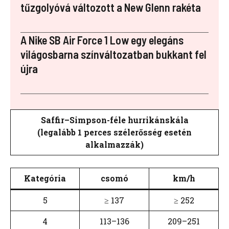
tűzgolyóvá változott a New Glenn rakéta
A Nike SB Air Force 1 Low egy elegáns
világosbarna színváltozatban bukkant fel
újra
Saffir–Simpson-féle hurrikánskála
(legalább 1 perces szélerősség esetén
alkalmazzák)
Kategória
csomó
km/h
5
≥ 137
≥ 252
4
113–136
209–251