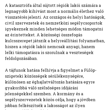
A katasztrófa által sújtott régiók lakói számára a
legnagyobb kihívást most a normális élethez való
visszatérés jelenti. Az országos és helyi hatóságok,
civil szervezetek és nemzetközi segélycsoportok
igyekeznek minden lehetséges módon támogatni
az érintetteket. A közösségi összefogás
kulcsszerepet játszik a helyreállítási folyamatban,
hiszen a régiók lakói nemcsak anyagi, hanem
lelki támogatásra is szorulnak a veszteségek
feldolgozásában.
A tájfunok hatása felhívja a figyelmet a Fülöp-
szigeteki közösségek sérülékenységére,
különösen az éghajlatváltozás hatására egyre
gyakoribbá váló szélsőséges időjárási
jelenségekkel szemben. A kormány és a
segélyszervezetek közös célja, hogy a jövőben
jobban felkészítsék a lakosságot az ilyen