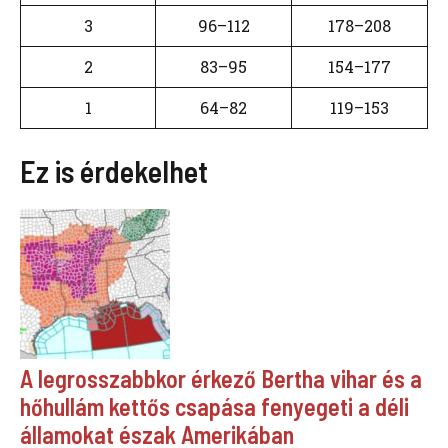
3
96–112
178–208
2
83–95
154–177
1
64–82
119–153
Ez is érdekelhet
A legrosszabbkor érkező Bertha vihar és a
hőhullám kettős csapása fenyegeti a déli
államokat észak Amerikában