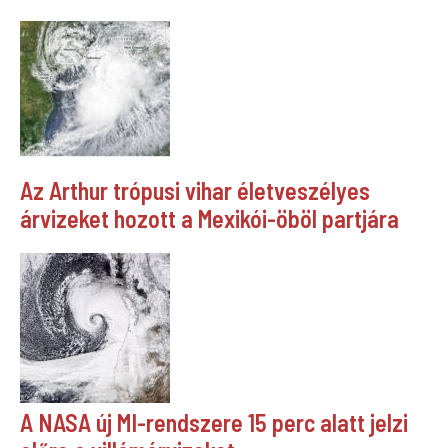
Az Arthur trópusi vihar életveszélyes
árvizeket hozott a Mexikói-öböl partjára
A NASA új MI-rendszere 15 perc alatt jelzi