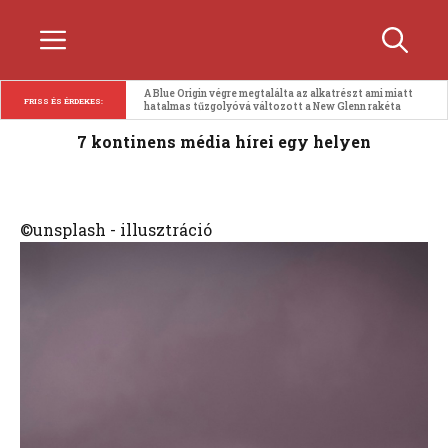
Kilépés
Menü
a
tartalomba
A Blue Origin végre megtalálta az alkatrészt ami miatt 
FRISS ÉS ÉRDEKES:
hatalmas tűzgolyóvá változott a New Glenn rakéta
7 kontinens média hírei egy helyen
©unsplash - illusztráció