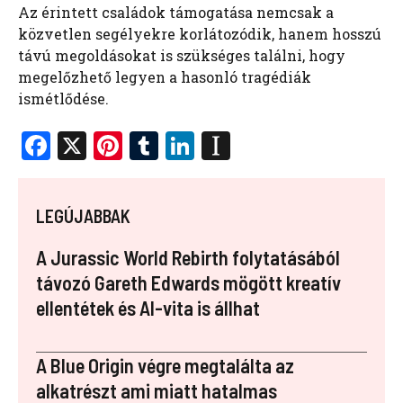
Az érintett családok támogatása nemcsak a
közvetlen segélyekre korlátozódik, hanem hosszú
távú megoldásokat is szükséges találni, hogy
megelőzhető legyen a hasonló tragédiák
ismétlődése.
F
X
Pi
T
Li
In
a
nt
u
n
st
ce
er
m
k
a
LEGÚJABBAK
b
es
bl
e
p
o
t
r
dI
a
A Jurassic World Rebirth folytatásából
o
n
p
távozó Gareth Edwards mögött kreatív
ellentétek és AI-vita is állhat
k
er
A Blue Origin végre megtalálta az
alkatrészt ami miatt hatalmas