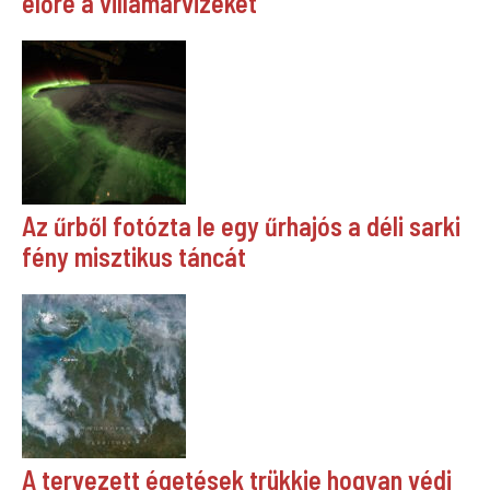
előre a villámárvizeket
Az űrből fotózta le egy űrhajós a déli sarki
fény misztikus táncát
A tervezett égetések trükkje hogyan védi