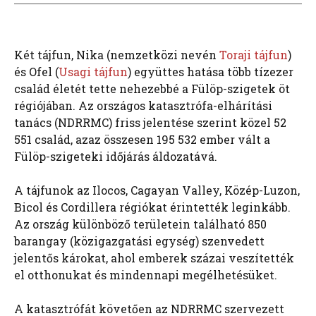
Két tájfun, Nika (nemzetközi nevén
Toraji tájfun
)
és Ofel (
Usagi tájfun
) együttes hatása több tízezer
család életét tette nehezebbé a Fülöp-szigetek öt
régiójában. Az országos katasztrófa-elhárítási
tanács (NDRRMC) friss jelentése szerint közel 52
551 család, azaz összesen 195 532 ember vált a
Fülöp-szigeteki időjárás áldozatává.
A tájfunok az Ilocos, Cagayan Valley, Közép-Luzon,
Bicol és Cordillera régiókat érintették leginkább.
Az ország különböző területein található 850
barangay (közigazgatási egység) szenvedett
jelentős károkat, ahol emberek százai veszítették
el otthonukat és mindennapi megélhetésüket.
A katasztrófát követően az NDRRMC szervezett