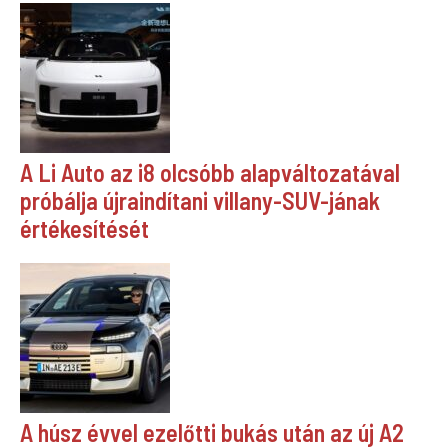
A Li Auto az i8 olcsóbb alapváltozatával
próbálja újraindítani villany-SUV-jának
értékesítését
A húsz évvel ezelőtti bukás után az új A2