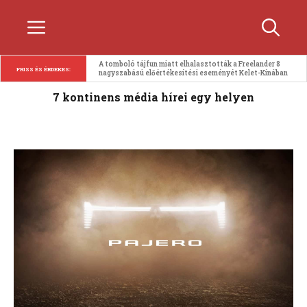
Kilépés
Menü
a
tartalomba
A tomboló tájfun miatt elhalasztották a Freelander 8 
FRISS ÉS ÉRDEKES:
nagyszabású előértékesítési eseményét Kelet-Kínában
7 kontinens média hírei egy helyen