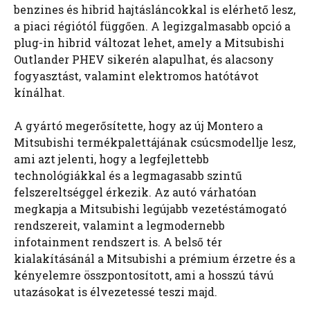
benzines és hibrid hajtásláncokkal is elérhető lesz,
a piaci régiótól függően. A legizgalmasabb opció a
plug-in hibrid változat lehet, amely a Mitsubishi
Outlander PHEV sikerén alapulhat, és alacsony
fogyasztást, valamint elektromos hatótávot
kínálhat.
A gyártó megerősítette, hogy az új Montero a
Mitsubishi termékpalettájának csúcsmodellje lesz,
ami azt jelenti, hogy a legfejlettebb
technológiákkal és a legmagasabb szintű
felszereltséggel érkezik. Az autó várhatóan
megkapja a Mitsubishi legújabb vezetéstámogató
rendszereit, valamint a legmodernebb
infotainment rendszert is. A belső tér
kialakításánál a Mitsubishi a prémium érzetre és a
kényelemre összpontosított, ami a hosszú távú
utazásokat is élvezetessé teszi majd.