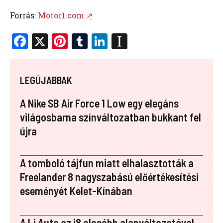
Forrás:
Motor1.com ↗̱
F
X
Pi
T
Li
In
a
nt
u
n
st
ce
er
m
k
a
LEGÚJABBAK
b
es
bl
e
p
o
t
r
dI
a
A Nike SB Air Force 1 Low egy elegáns
o
n
p
világosbarna színváltozatban bukkant fel
újra
k
er
A tomboló tájfun miatt elhalasztották a
Freelander 8 nagyszabású előértékesítési
eseményét Kelet-Kínában
A Li Auto az i8 olcsóbb alapváltozatával