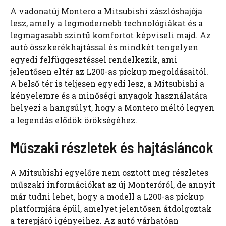
A vadonatúj Montero a Mitsubishi zászlóshajója
lesz, amely a legmodernebb technológiákat és a
legmagasabb szintű komfortot képviseli majd. Az
autó összkerékhajtással és mindkét tengelyen
egyedi felfüggesztéssel rendelkezik, ami
jelentősen eltér az L200-as pickup megoldásaitól.
A belső tér is teljesen egyedi lesz, a Mitsubishi a
kényelemre és a minőségi anyagok használatára
helyezi a hangsúlyt, hogy a Montero méltó legyen
a legendás elődök örökségéhez.
Műszaki részletek és hajtásláncok
A Mitsubishi egyelőre nem osztott meg részletes
műszaki információkat az új Monteróról, de annyit
már tudni lehet, hogy a modell a L200-as pickup
platformjára épül, amelyet jelentősen átdolgoztak
a terepjáró igényeihez. Az autó várhatóan