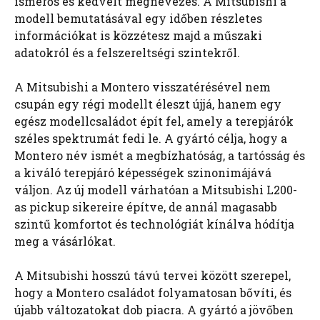
ismerős és kedvelt megnevezés. A Mitsubishi a
modell bemutatásával egy időben részletes
információkat is közzétesz majd a műszaki
adatokról és a felszereltségi szintekről.
A Mitsubishi a Montero visszatérésével nem
csupán egy régi modellt éleszt újjá, hanem egy
egész modellcsaládot épít fel, amely a terepjárók
széles spektrumát fedi le. A gyártó célja, hogy a
Montero név ismét a megbízhatóság, a tartósság és
a kiváló terepjáró képességek szinonimájává
váljon. Az új modell várhatóan a Mitsubishi L200-
as pickup sikereire építve, de annál magasabb
szintű komfortot és technológiát kínálva hódítja
meg a vásárlókat.
A Mitsubishi hosszú távú tervei között szerepel,
hogy a Montero családot folyamatosan bővíti, és
újabb változatokat dob piacra. A gyártó a jövőben