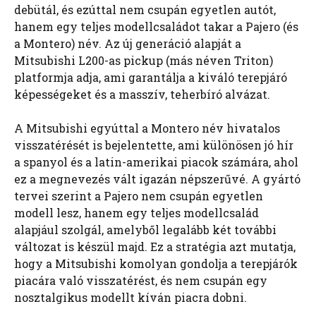
debütál, és ezúttal nem csupán egyetlen autót,
hanem egy teljes modellcsaládot takar a Pajero (és
a Montero) név. Az új generáció alapját a
Mitsubishi L200-as pickup (más néven Triton)
platformja adja, ami garantálja a kiváló terepjáró
képességeket és a masszív, teherbíró alvázat.
A Mitsubishi egyúttal a Montero név hivatalos
visszatérését is bejelentette, ami különösen jó hír
a spanyol és a latin-amerikai piacok számára, ahol
ez a megnevezés vált igazán népszerűvé. A gyártó
tervei szerint a Pajero nem csupán egyetlen
modell lesz, hanem egy teljes modellcsalád
alapjául szolgál, amelyből legalább két további
változat is készül majd. Ez a stratégia azt mutatja,
hogy a Mitsubishi komolyan gondolja a terepjárók
piacára való visszatérést, és nem csupán egy
nosztalgikus modellt kíván piacra dobni.