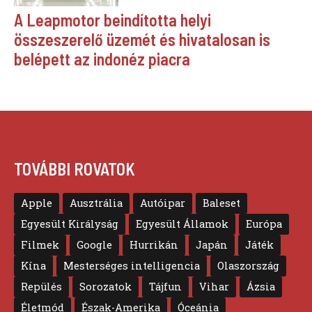
A Leapmotor beindította helyi
összeszerelő üzemét és hivatalosan is
belépett az indonéz piacra
TOVÁBBI ROVATOK
Apple
Ausztrália
Autóipar
Baleset
Egyesült Királyság
Egyesült Államok
Európa
Filmek
Google
Hurrikán
Japán
Játék
Kína
Mesterséges intelligencia
Olaszország
Repülés
Sorozatok
Tájfun
Vihar
Ázsia
Életmód
Észak-Amerika
Óceánia