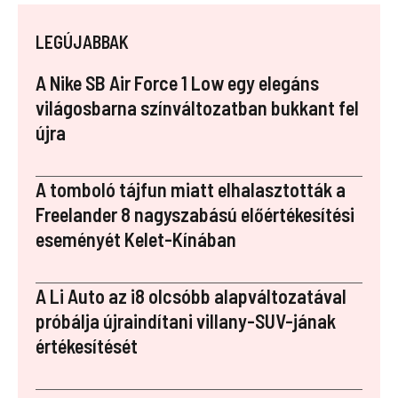
a
nt
u
n
st
ce
er
m
k
a
LEGÚJABBAK
b
es
bl
e
p
o
t
r
dI
a
A Nike SB Air Force 1 Low egy elegáns
o
n
p
világosbarna színváltozatban bukkant fel
újra
k
er
A tomboló tájfun miatt elhalasztották a
Freelander 8 nagyszabású előértékesítési
eseményét Kelet-Kínában
A Li Auto az i8 olcsóbb alapváltozatával
próbálja újraindítani villany-SUV-jának
értékesítését