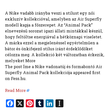
A Nike vadabb irányba veszi a stílust egy női
exkluzív kollekcióval, amelyben az Air Superfly
modell kapja a főszerepet. Az “Animal Pack”
elnevezésű sorozat igazi állati mintákkal készül,
hogy feltöltse energiával a hétköznapi viseletet.
A márka ezzel a megjelenéssel egyértelműen a
bátor és önkifejező stílus iránt érdeklődőket
célozza meg. A kollekció két változatban érkezik,
melyeket More
The post Íme a Nike vadonatúj és formabontó Air
Superfly Animal Pack kollekciója appeared first
on Fess.hu.
Read More
F
X
Pi
T
Li
In