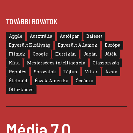
TOVÁBBI ROVATOK
Apple
Ausztrália
Autóipar
Baleset
Egyesült Királyság
Egyesült Államok
Európa
Filmek
Google
Hurrikán
Japán
Játék
Kína
Mesterséges intelligencia
Olaszország
Repülés
Sorozatok
Tájfun
Vihar
Ázsia
Életmód
Észak-Amerika
Óceánia
Öltözködés
Média 7.0