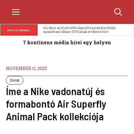
Kilépés
Menü
a
tartalomba
A Li Auto az i8 olcsóbb alapváltozatával próbálja 
FRISS ÉS ÉRDEKES:
újraindítani villany-SUV-jának értékesítését
7 kontinens média hírei egy helyen
NOVEMBER 11, 2025
Divat
Íme a Nike vadonatúj és
formabontó Air Superfly
Animal Pack kollekciója