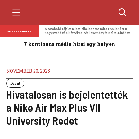
Kilépés
Menü
a
tartalomba
A tomboló tájfun miatt elhalasztották a Freelander 8 
FRISS ÉS ÉRDEKES:
nagyszabású előértékesítési eseményét Kelet-Kínában
7 kontinens média hírei egy helyen
NOVEMBER 20, 2025
Divat
Hivatalosan is bejelentették
a Nike Air Max Plus VII
University Redet