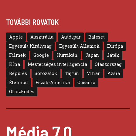
TOVÁBBI ROVATOK
Apple
Ausztrália
Autóipar
Baleset
Egyesült Királyság
Egyesült Államok
Európa
Filmek
Google
Hurrikán
Japán
Játék
Kína
Mesterséges intelligencia
Olaszország
Repülés
Sorozatok
Tájfun
Vihar
Ázsia
Életmód
Észak-Amerika
Óceánia
Öltözködés
Média 7.0