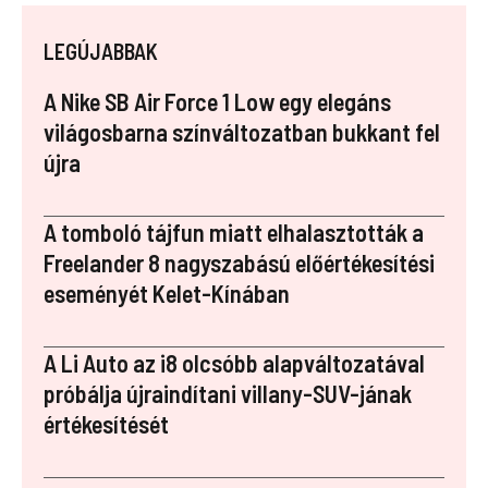
a
nt
u
n
st
ce
er
m
k
a
LEGÚJABBAK
b
es
bl
e
p
o
t
r
dI
a
A Nike SB Air Force 1 Low egy elegáns
o
n
p
világosbarna színváltozatban bukkant fel
újra
k
er
A tomboló tájfun miatt elhalasztották a
Freelander 8 nagyszabású előértékesítési
eseményét Kelet-Kínában
A Li Auto az i8 olcsóbb alapváltozatával
próbálja újraindítani villany-SUV-jának
értékesítését