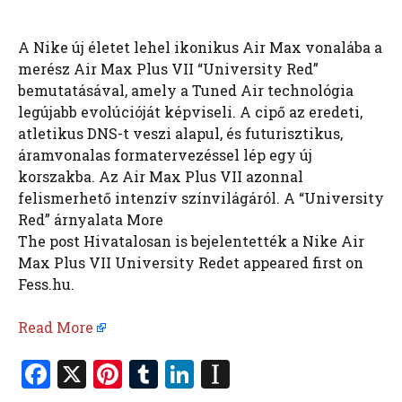
A Nike új életet lehel ikonikus Air Max vonalába a
merész Air Max Plus VII “University Red”
bemutatásával, amely a Tuned Air technológia
legújabb evolúcióját képviseli. A cipő az eredeti,
atletikus DNS-t veszi alapul, és futurisztikus,
áramvonalas formatervezéssel lép egy új
korszakba. Az Air Max Plus VII azonnal
felismerhető intenzív színvilágáról. A “University
Red” árnyalata More
The post Hivatalosan is bejelentették a Nike Air
Max Plus VII University Redet appeared first on
Fess.hu.
Read More
F
X
Pi
T
Li
In