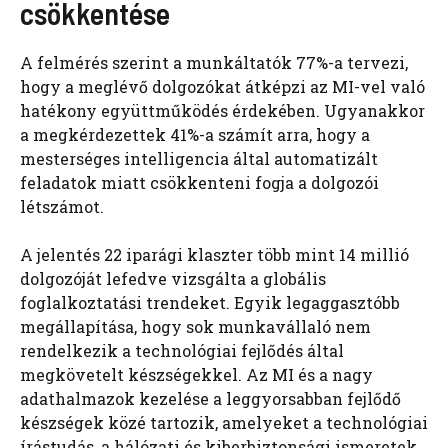
csökkentése
A felmérés szerint a munkáltatók 77%-a tervezi,
hogy a meglévő dolgozókat átképzi az MI-vel való
hatékony együttműködés érdekében. Ugyanakkor
a megkérdezettek 41%-a számít arra, hogy a
mesterséges intelligencia által automatizált
feladatok miatt csökkenteni fogja a dolgozói
létszámot.
A jelentés 22 iparági klaszter több mint 14 millió
dolgozóját lefedve vizsgálta a globális
foglalkoztatási trendeket. Egyik legaggasztóbb
megállapítása, hogy sok munkavállaló nem
rendelkezik a technológiai fejlődés által
megkövetelt készségekkel. Az MI és a nagy
adathalmazok kezelése a leggyorsabban fejlődő
készségek közé tartozik, amelyeket a technológiai
írástudás, a hálózati és kiberbiztonsági ismeretek