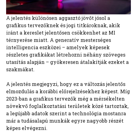
A jelentés különösen aggasztó jövőt jósol a
grafikus tervezőknek és jogi titkároknak, akik
iránt a kereslet jelentősen csökkenhet az MI
térnyerése miatt. A generatív mesterséges
intelligencia eszközei – amelyek képesek
részletes grafikákat létrehozni néhány szöveges
utasítás alapján – gyökeresen átalakítják ezeket a
szakmákat.
A jelentés megjegyzi, hogy ez a változás jelentős
elmozdulás a korábbi előrejelzésekhez képest. Míg
2023-ban a grafikus tervezők még a mérsékelten
növekvő foglalkoztatási területek közé tartoztak,
a legújabb adatok szerint a technológia mostanra
már a tudásalapú munkák egyre nagyobb részét
képes elvégezni.