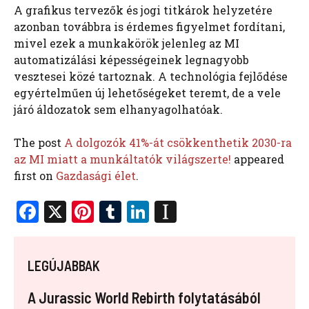
A grafikus tervezők és jogi titkárok helyzetére
azonban továbbra is érdemes figyelmet fordítani,
mivel ezek a munkakörök jelenleg az MI
automatizálási képességeinek legnagyobb
vesztesei közé tartoznak. A technológia fejlődése
egyértelműen új lehetőségeket teremt, de a vele
járó áldozatok sem elhanyagolhatóak.
The post
A dolgozók 41%-át csökkenthetik 2030-ra
az MI miatt a munkáltatók világszerte!
appeared
first on
Gazdasági élet
.
F
X
Pi
T
Li
In
a
nt
u
n
st
ce
er
m
k
a
LEGÚJABBAK
b
es
bl
e
p
o
t
r
dI
a
A Jurassic World Rebirth folytatásából