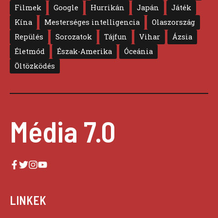
Filmek
Google
Hurrikán
Japán
Játék
Kína
Mesterséges intelligencia
Olaszország
Repülés
Sorozatok
Tájfun
Vihar
Ázsia
Életmód
Észak-Amerika
Óceánia
Öltözködés
Média 7.0
LINKEK