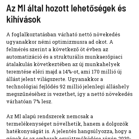
Az MI által hozott lehetőségek és
kihívások
A foglalkoztatásban várható nettó növekedés
ugyanakkor némi optimizmusra ad okot. A
felmérés szerint a következő öt évben az
automatizáció és a strukturális munkaerőpiaci
átalakulás következtében az új munkahelyek
teremtése eléri majd a 14%-ot, ami 170 millió új
állást jelent világszerte. Ugyanakkor a
technológiai fejlődés 92 millió jelenlegi álláshely
megszűnéséhez is vezethet, így a nettó növekedés
várhatóan 7% lesz.
Az MI alapú rendszerek nemcsak a
termelékenységet növelhetik, hanem a dolgozók
hatékonyságát is. A jelentés hangsúlyozza, hogy a
gépek és az emberek együttműködése révén 2030-