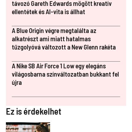
o
n
p
távozó Gareth Edwards mögött kreatív
ellentétek és AI-vita is állhat
k
er
A Blue Origin végre megtalálta az
alkatrészt ami miatt hatalmas
tűzgolyóvá változott a New Glenn rakéta
A Nike SB Air Force 1 Low egy elegáns
világosbarna színváltozatban bukkant fel
újra
Ez is érdekelhet