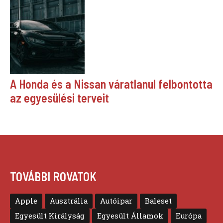
A Honda és a Nissan váratlanul felbontotta
az egyesülési terveit
TOVÁBBI ROVATOK
Apple
Ausztrália
Autóipar
Baleset
Egyesült Királyság
Egyesült Államok
Európa