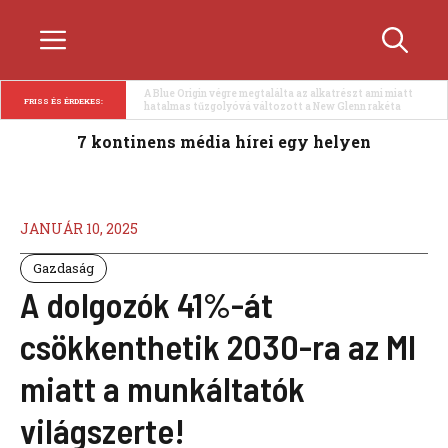
Kilépés
Menü
a
tartalomba
A Nike SB Air Force 1 Low egy elegáns világosbarna 
FRISS ÉS ÉRDEKES:
színváltozatban bukkant fel újra
7 kontinens média hírei egy helyen
JANUÁR 10, 2025
Gazdaság
A dolgozók 41%-át
csökkenthetik 2030-ra az MI
miatt a munkáltatók
világszerte!