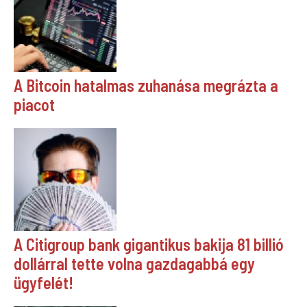
A Bitcoin hatalmas zuhanása megrázta a
piacot
A Citigroup bank gigantikus bakija 81 billió
dollárral tette volna gazdagabbá egy
ügyfelét!