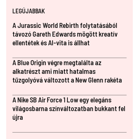
ce
er
m
k
a
LEGÚJABBAK
b
es
bl
e
p
o
t
r
dI
a
A Jurassic World Rebirth folytatásából
o
n
p
távozó Gareth Edwards mögött kreatív
ellentétek és AI-vita is állhat
k
er
A Blue Origin végre megtalálta az
alkatrészt ami miatt hatalmas
tűzgolyóvá változott a New Glenn rakéta
A Nike SB Air Force 1 Low egy elegáns
világosbarna színváltozatban bukkant fel
újra