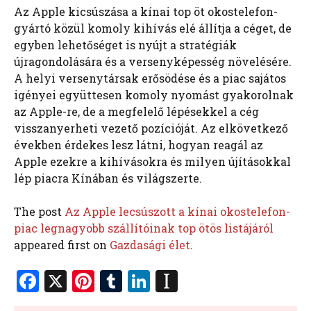
Az Apple kicsúszása a kínai top öt okostelefon-
gyártó közül komoly kihívás elé állítja a céget, de
egyben lehetőséget is nyújt a stratégiák
újragondolására és a versenyképesség növelésére.
A helyi versenytársak erősödése és a piac sajátos
igényei együttesen komoly nyomást gyakorolnak
az Apple-re, de a megfelelő lépésekkel a cég
visszanyerheti vezető pozícióját. Az elkövetkező
években érdekes lesz látni, hogyan reagál az
Apple ezekre a kihívásokra és milyen újításokkal
lép piacra Kínában és világszerte.
The post
Az Apple lecsúszott a kínai okostelefon-
piac legnagyobb szállítóinak top ötös listájáról
appeared first on
Gazdasági élet
.
F
X
Pi
T
Li
In
a
nt
u
n
st