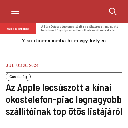
Kilépés
Menü
a
tartalomba
A Blue Origin végre megtalálta az alkatrészt ami miatt 
FRISS ÉS ÉRDEKES:
hatalmas tűzgolyóvá változott a New Glenn rakéta
7 kontinens média hírei egy helyen
JÚLIUS 26, 2024
Gazdaság
Az Apple lecsúszott a kínai
okostelefon-piac legnagyobb
szállítóinak top ötös listájáról