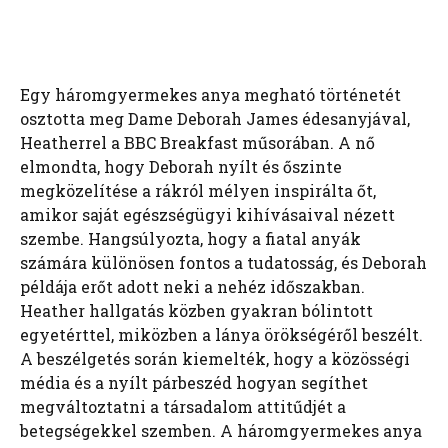
Egy háromgyermekes anya megható történetét
osztotta meg Dame Deborah James édesanyjával,
Heatherrel a BBC Breakfast műsorában. A nő
elmondta, hogy Deborah nyílt és őszinte
megközelítése a rákról mélyen inspirálta őt,
amikor saját egészségügyi kihívásaival nézett
szembe. Hangsúlyozta, hogy a fiatal anyák
számára különösen fontos a tudatosság, és Deborah
példája erőt adott neki a nehéz időszakban.
Heather hallgatás közben gyakran bólintott
egyetérttel, miközben a lánya örökségéről beszélt.
A beszélgetés során kiemelték, hogy a közösségi
média és a nyílt párbeszéd hogyan segíthet
megváltoztatni a társadalom attitűdjét a
betegségekkel szemben. A háromgyermekes anya