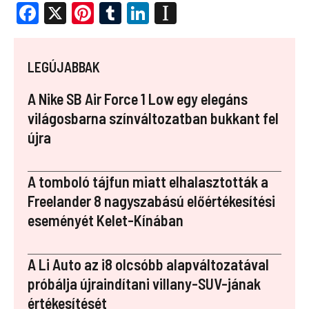
F
X
Pi
T
Li
In
a
nt
u
n
st
ce
er
m
k
a
LEGÚJABBAK
b
es
bl
e
p
o
t
r
dI
a
A Nike SB Air Force 1 Low egy elegáns
o
n
p
világosbarna színváltozatban bukkant fel
újra
k
er
A tomboló tájfun miatt elhalasztották a
Freelander 8 nagyszabású előértékesítési
eseményét Kelet-Kínában
A Li Auto az i8 olcsóbb alapváltozatával
próbálja újraindítani villany-SUV-jának
értékesítését