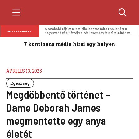
Kilépés
Menü
a
tartalomba
A tomboló tájfun miatt elhalasztották a Freelander 8 
FRISS ÉS ÉRDEKES:
nagyszabású előértékesítési eseményét Kelet-Kínában
7 kontinens média hírei egy helyen
ÁPRILIS 13, 2025
Egészség
Megdöbbentő történet –
Dame Deborah James
megmentette egy anya
életét