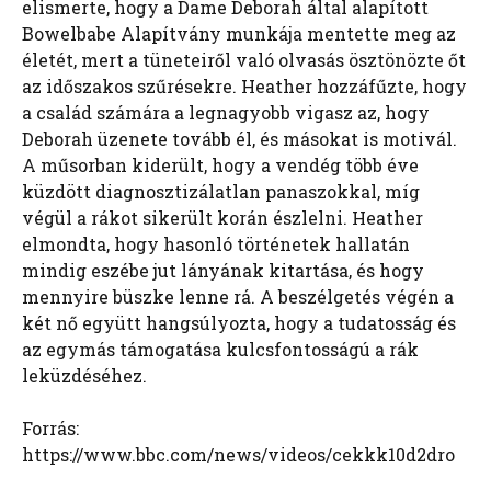
elismerte, hogy a Dame Deborah által alapított
Bowelbabe Alapítvány munkája mentette meg az
életét, mert a tüneteiről való olvasás ösztönözte őt
az időszakos szűrésekre. Heather hozzáfűzte, hogy
a család számára a legnagyobb vigasz az, hogy
Deborah üzenete tovább él, és másokat is motivál.
A műsorban kiderült, hogy a vendég több éve
küzdött diagnosztizálatlan panaszokkal, míg
végül a rákot sikerült korán észlelni. Heather
elmondta, hogy hasonló történetek hallatán
mindig eszébe jut lányának kitartása, és hogy
mennyire büszke lenne rá. A beszélgetés végén a
két nő együtt hangsúlyozta, hogy a tudatosság és
az egymás támogatása kulcsfontosságú a rák
leküzdéséhez.
Forrás:
https://www.bbc.com/news/videos/cekkk10d2dro