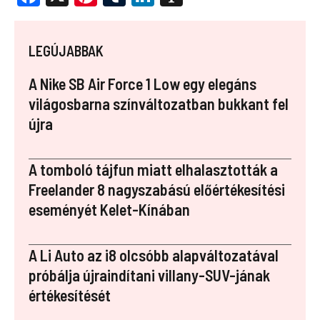
a
nt
u
n
st
ce
er
m
k
a
LEGÚJABBAK
b
es
bl
e
p
o
t
r
dI
a
A Nike SB Air Force 1 Low egy elegáns
o
n
p
világosbarna színváltozatban bukkant fel
újra
k
er
A tomboló tájfun miatt elhalasztották a
Freelander 8 nagyszabású előértékesítési
eseményét Kelet-Kínában
A Li Auto az i8 olcsóbb alapváltozatával
próbálja újraindítani villany-SUV-jának
értékesítését