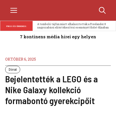
Kilépés
Menü
a
tartalomba
A tomboló tájfun miatt elhalasztották a Freelander 8 
FRISS ÉS ÉRDEKES:
nagyszabású előértékesítési eseményét Kelet-Kínában
7 kontinens média hírei egy helyen
OKTÓBER 6, 2025
Divat
Bejelentették a LEGO és a
Nike Galaxy kollekció
formabontó gyerekcipőit