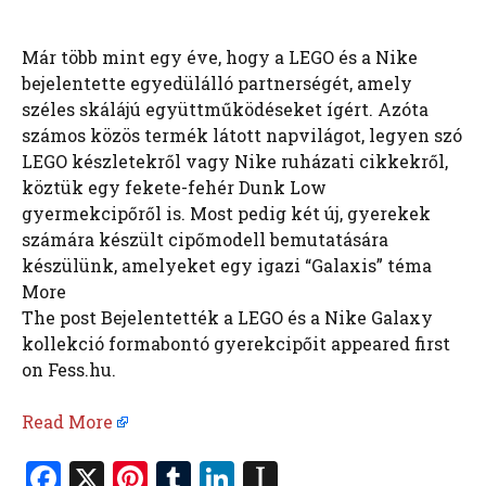
Már több mint egy éve, hogy a LEGO és a Nike
bejelentette egyedülálló partnerségét, amely
széles skálájú együttműködéseket ígért. Azóta
számos közös termék látott napvilágot, legyen szó
LEGO készletekről vagy Nike ruházati cikkekről,
köztük egy fekete-fehér Dunk Low
gyermekcipőről is. Most pedig két új, gyerekek
számára készült cipőmodell bemutatására
készülünk, amelyeket egy igazi “Galaxis” téma
More
The post Bejelentették a LEGO és a Nike Galaxy
kollekció formabontó gyerekcipőit appeared first
on Fess.hu.
Read More
F
X
Pi
T
Li
In