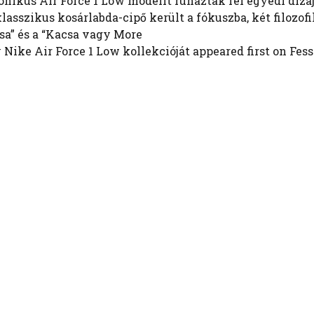
onikus Air Force 1 Low modellt ruháztak fel egyedi dizá
lasszikus kosárlabda-cipő került a fókuszba, két filozof
sa” és a “Kacsa vagy More
Nike Air Force 1 Low kollekcióját appeared first on Fess