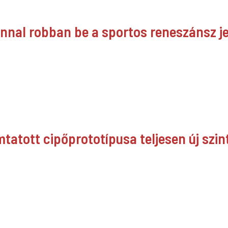
jnnal robban be a sportos reneszánsz 
tatott cipőprototípusa teljesen új szint