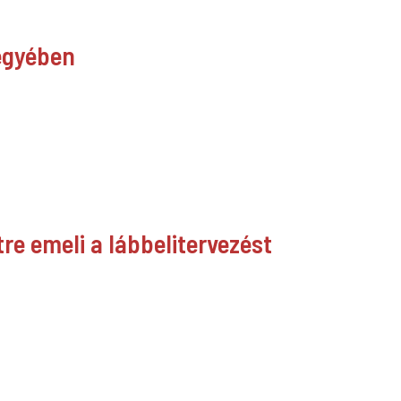
jegyében
re emeli a lábbelitervezést