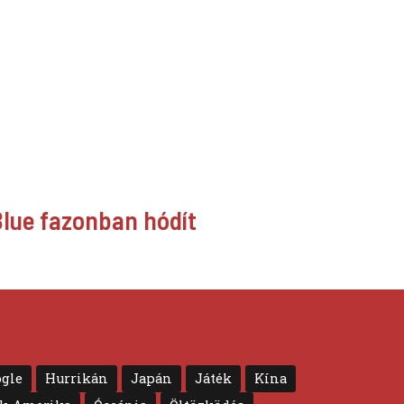
Blue fazonban hódít
gle
Hurrikán
Japán
Játék
Kína