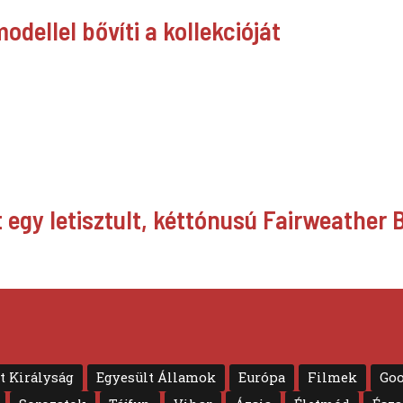
dellel bővíti a kollekcióját
egy letisztult, kéttónusú Fairweather 
t Királyság
Egyesült Államok
Európa
Filmek
Goo