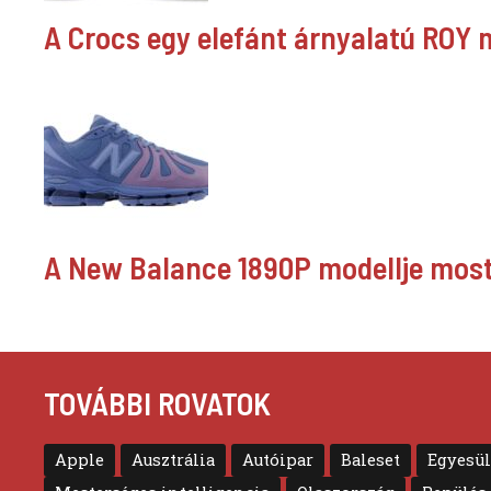
A Crocs egy elefánt árnyalatú ROY mo
A New Balance 1890P modellje most 
TOVÁBBI ROVATOK
Apple
Ausztrália
Autóipar
Baleset
Egyesül