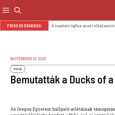
Kilépés
a
tartalomba
FRISS ÉS ÉRDEKES:
A tomboló tájfun miatt elhalaszto
NOVEMBER 15, 2025
Divat
Bemutatták a Ducks of a 
Az Oregon Egyetem hallgató-atlétáinak támogatásá