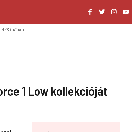
let-Kínában
orce 1 Low kollekcióját