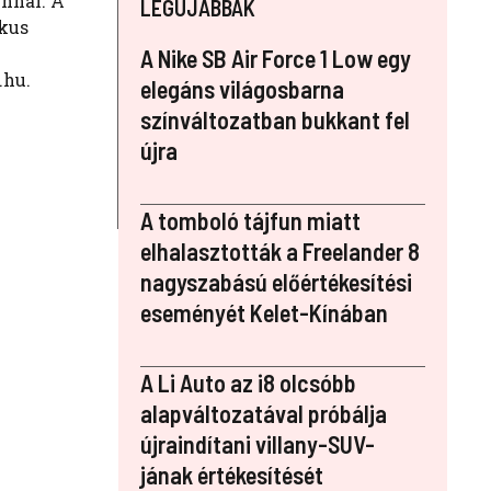
jnnal. A
LEGÚJABBAK
ikus
A Nike SB Air Force 1 Low egy
.hu.
elegáns világosbarna
színváltozatban bukkant fel
újra
A tomboló tájfun miatt
elhalasztották a Freelander 8
nagyszabású előértékesítési
eseményét Kelet-Kínában
A Li Auto az i8 olcsóbb
alapváltozatával próbálja
újraindítani villany-SUV-
jának értékesítését