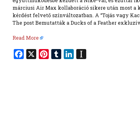
együttműködésbe kezdett a Nike-val, és ezúttal ik
márciusi Air Max kollaboráció sikere után most a k
kérdést felvető színváltozatban. A “Tojás vagy Kac
The post Bemutatták a Ducks of a Feather exkluzív 
Read More
F
X
Pi
T
Li
In
a
nt
u
n
st
ce
er
m
k
a
b
es
bl
e
p
o
t
r
dI
a
o
n
p
k
er