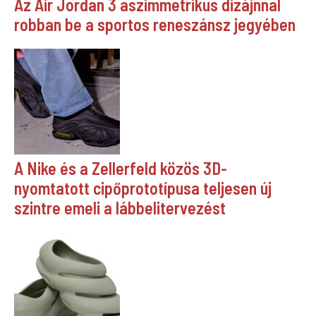
Az Air Jordan 3 aszimmetrikus dizájnnal
robban be a sportos reneszánsz jegyében
A Nike és a Zellerfeld közös 3D-
nyomtatott cipőprototípusa teljesen új
szintre emeli a lábbelitervezést