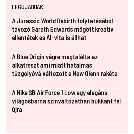
ce
er
m
k
a
LEGÚJABBAK
b
es
bl
e
p
o
t
r
dI
a
A Jurassic World Rebirth folytatásából
o
n
p
távozó Gareth Edwards mögött kreatív
ellentétek és AI-vita is állhat
k
er
A Blue Origin végre megtalálta az
alkatrészt ami miatt hatalmas
tűzgolyóvá változott a New Glenn rakéta
A Nike SB Air Force 1 Low egy elegáns
világosbarna színváltozatban bukkant fel
újra