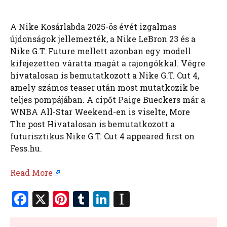
A Nike Kosárlabda 2025-ös évét izgalmas
újdonságok jellemezték, a Nike LeBron 23 és a
Nike G.T. Future mellett azonban egy modell
kifejezetten váratta magát a rajongókkal. Végre
hivatalosan is bemutatkozott a Nike G.T. Cut 4,
amely számos teaser után most mutatkozik be
teljes pompájában. A cipőt Paige Bueckers már a
WNBA All-Star Weekend-en is viselte, More
The post Hivatalosan is bemutatkozott a
futurisztikus Nike G.T. Cut 4 appeared first on
Fess.hu.
Read More
F
X
Pi
T
Li
In
a
nt
u
n
st