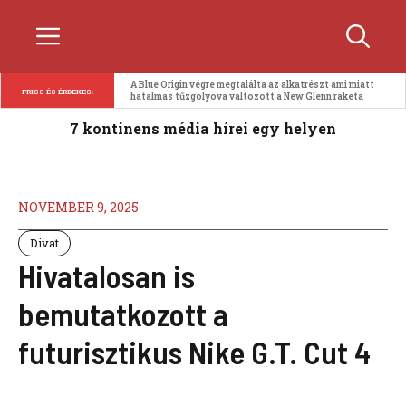
Kilépés
Menü
a
tartalomba
A Blue Origin végre megtalálta az alkatrészt ami miatt 
FRISS ÉS ÉRDEKES:
hatalmas tűzgolyóvá változott a New Glenn rakéta
7 kontinens média hírei egy helyen
NOVEMBER 9, 2025
Divat
Hivatalosan is
bemutatkozott a
futurisztikus Nike G.T. Cut 4