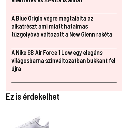
k
er
A Blue Origin végre megtalálta az
alkatrészt ami miatt hatalmas
tűzgolyóvá változott a New Glenn rakéta
A Nike SB Air Force 1 Low egy elegáns
világosbarna színváltozatban bukkant fel
újra
Ez is érdekelhet