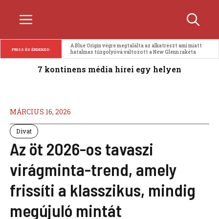
Kilépés
Menü
a
tartalomba
A Blue Origin végre megtalálta az alkatrészt ami miatt 
FRISS ÉS ÉRDEKES:
hatalmas tűzgolyóvá változott a New Glenn rakéta
7 kontinens média hírei egy helyen
MÁRCIUS 16, 2026
Divat
Az öt 2026-os tavaszi
virágminta-trend, amely
frissíti a klasszikus, mindig
megújuló mintát