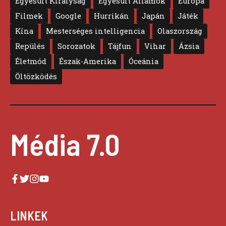
Egyesült Királyság
Egyesült Államok
Európa
Filmek
Google
Hurrikán
Japán
Játék
Kína
Mesterséges intelligencia
Olaszország
Repülés
Sorozatok
Tájfun
Vihar
Ázsia
Életmód
Észak-Amerika
Óceánia
Öltözködés
Média 7.0
LINKEK