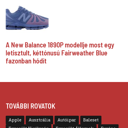
A New Balance 1890P modellje most egy
letisztult, kéttónusú Fairweather Blue
fazonban hódít
TOVÁBBI ROVATOK
Apple
Ausztrália
Autóipar
Baleset