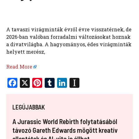
A tavaszi virágminták évről évre visszatérnek, de
2026-ban valóban forradalmi változásokat hoznak
a divatvilágba. A hagyományos, édes virágminták
helyett merész,
Read More
F
X
Pi
T
Li
In
a
nt
u
n
st
ce
er
m
k
a
LEGÚJABBAK
b
es
bl
e
p
o
t
r
dI
a
A Jurassic World Rebirth folytatásából
o
n
p
távozó Gareth Edwards mögött kreatív
ellentétek és AI-vita is állhat