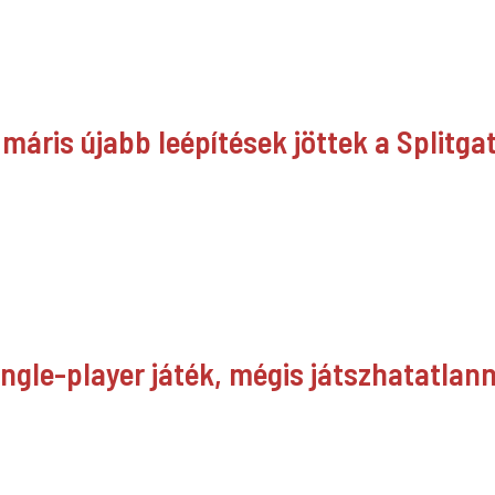
máris újabb leépítések jöttek a Splitgat
ingle-player játék, mégis játszhatatlan