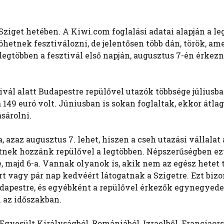
Sziget hetében. A Kiwi.com foglalási adatai alapján a l
öhetnek fesztiválozni, de jelentősen több dán, török, ame
legtöbben a fesztivál első napján, augusztus 7-én érkez
tivál alatt Budapestre repülővel utazók többsége júliusb
 149 euró volt. Júniusban is sokan foglaltak, ekkor átla
sárolni.
, azaz augusztus 7. lehet, hiszen a cseh utazási vállalat 
tnek hozzánk repülővel a legtöbben. Népszerűségben ez
, majd 6-a. Vannak olyanok is, akik nem az egész hetet t
 vagy pár nap kedvéért látogatnak a Szigetre. Ezt bizon
dapestre, és egyébként a repülővel érkezők egynegyede 
 az időszakban.
 Egyesült Királyságból, Romániából, Izraelből, Franciaor