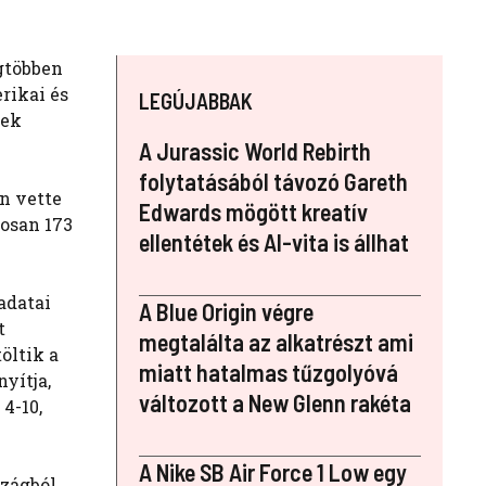
egtöbben
rikai és
LEGÚJABBAK
nek
A Jurassic World Rebirth
folytatásából távozó Gareth
an vette
Edwards mögött kreatív
gosan 173
ellentétek és AI-vita is állhat
adatai
A Blue Origin végre
t
megtalálta az alkatrészt ami
öltik a
miatt hatalmas tűzgolyóvá
yítja,
változott a New Glenn rakéta
4-10,
A Nike SB Air Force 1 Low egy
szágból