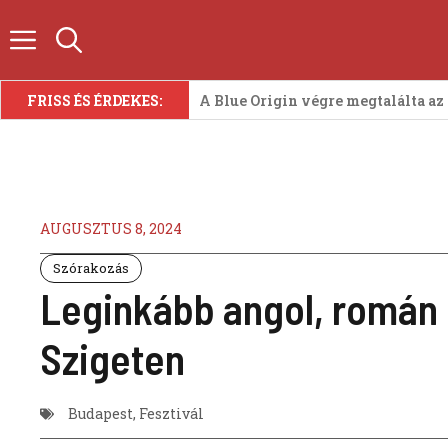
Kilépés
a
tartalomba
FRISS ÉS ÉRDEKES:
A Blue Origin végre megtalálta az
AUGUSZTUS 8, 2024
Szórakozás
Leginkább angol, román és
Szigeten
Budapest
,
Fesztivál