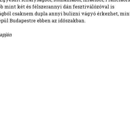
b mint két és félszerannyi dán fesztiválózóval is
ágból csaknem dupla annyi bulizni vágyó érkezhet, mint
repül Budapestre ebben az időszakban.
lapján