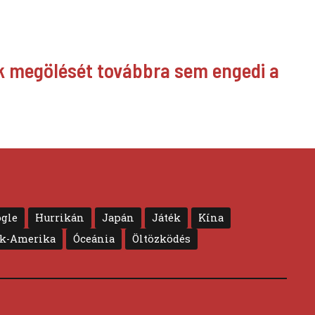
ek megölését továbbra sem engedi a
gle
Hurrikán
Japán
Játék
Kína
ak-Amerika
Óceánia
Öltözködés