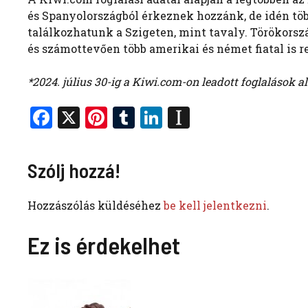
és Spanyolországból érkeznek hozzánk, de idén töb
találkozhatunk a Szigeten, mint tavaly. Törökorsz
és számottevően több amerikai és német fiatal is 
*2024. július 30-ig a Kiwi.com-on leadott foglalások a
F
X
Pi
T
Li
In
a
nt
u
n
st
ce
er
m
k
a
Szólj hozzá!
b
es
bl
e
p
o
t
r
dI
a
Hozzászólás küldéséhez
be kell jelentkezni
.
o
n
p
Ez is érdekelhet
k
er