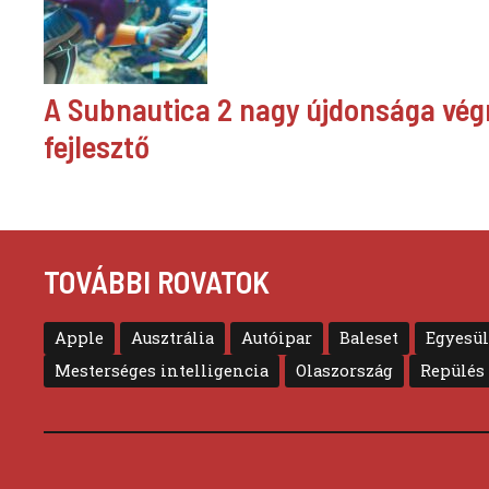
A Subnautica 2 nagy újdonsága végr
fejlesztő
TOVÁBBI ROVATOK
Apple
Ausztrália
Autóipar
Baleset
Egyesül
Mesterséges intelligencia
Olaszország
Repülés