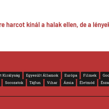
e harcot kínál a halak ellen, de a lény
t Királyság
Egyesült Államok
Európa
Filmek
Goo
Sorozatok
Tájfun
Vihar
Ázsia
Életmód
Ész