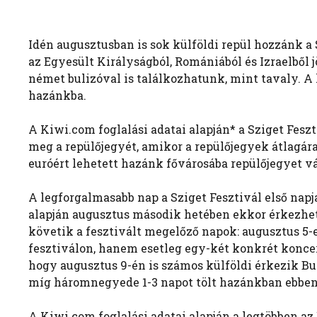
Idén augusztusban is sok külföldi repül hozzánk a 
az Egyesült Királyságból, Romániából és Izraelből j
német bulizóval is találkozhatunk, mint tavaly. A 
hazánkba.
A Kiwi.com foglalási adatai alapján* a Sziget Fesz
meg a repülőjegyét, amikor a repülőjegyek átlagára
euróért lehetett hazánk fővárosába repülőjegyet vá
A legforgalmasabb nap a Sziget Fesztivál első napja
alapján augusztus második hetében ekkor érkezhe
követik a fesztivált megelőző napok: augusztus 5-e
fesztiválon, hanem esetleg egy-két konkrét koncert
hogy augusztus 9-én is számos külföldi érkezik Bu
míg háromnegyede 1-3 napot tölt hazánkban ebben
A Kiwi.com foglalási adatai alapján a legtöbben az