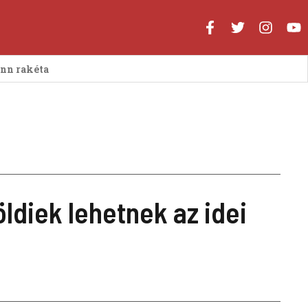
enn rakéta
öldiek lehetnek az idei