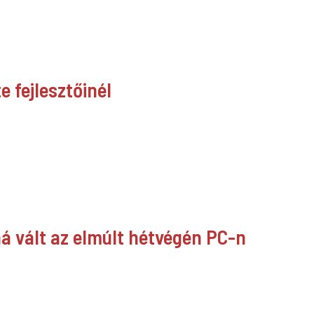
e fejlesztőinél
ná vált az elmúlt hétvégén PC-n