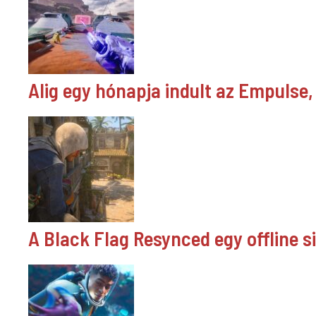
Alig egy hónapja indult az Empulse, 
A Black Flag Resynced egy offline s