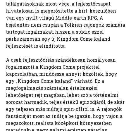
találgatásoknak most vége, a fejlesztőcsapat
hivatalosan is megerősítette a hírt: készülőben
van egy nyílt világú Middle-earth RPG. A
bejelentés nem csupán a Tolkien-rajongók számára
tartogat izgalmakat, hiszen a stúdió ezzel
párhuzamosan egy új Kingdom Come kaland
fejlesztését is elindította.
A cseh fejlesztőóriás szándékosan homályosan
fogalmazott a Kingdom Come projekttel
kapcsolatban, mindössze annyit közöltek, hogy
egy „Kingdom Come kaland” várható. Ez a
megfogalmazás számtalan értelmezési
lehetőséget rejt magában, lehet szó a történelmi
sorozat harmadik, teljes értékű epizódjáról, de akár
egy teljesen más műfajú spin-offról is. A rajongók
fantáziáját most az indítja be igazán, hogy vajon a
megszokott, realista középkori környezetben
maradnak-e, vagy valami egészen váratlan