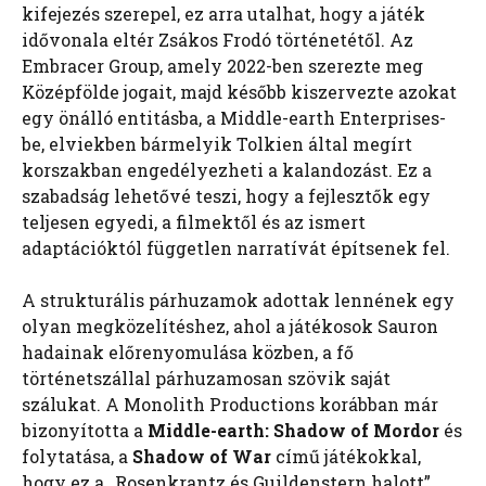
kifejezés szerepel, ez arra utalhat, hogy a játék
idővonala eltér Zsákos Frodó történetétől. Az
Embracer Group, amely 2022-ben szerezte meg
Középfölde jogait, majd később kiszervezte azokat
egy önálló entitásba, a Middle-earth Enterprises-
be, elviekben bármelyik Tolkien által megírt
korszakban engedélyezheti a kalandozást. Ez a
szabadság lehetővé teszi, hogy a fejlesztők egy
teljesen egyedi, a filmektől és az ismert
adaptációktól független narratívát építsenek fel.
A strukturális párhuzamok adottak lennének egy
olyan megközelítéshez, ahol a játékosok Sauron
hadainak előrenyomulása közben, a fő
történetszállal párhuzamosan szövik saját
szálukat. A Monolith Productions korábban már
bizonyította a
Middle-earth: Shadow of Mordor
és
folytatása, a
Shadow of War
című játékokkal,
hogy ez a „Rosenkrantz és Guildenstern halott”