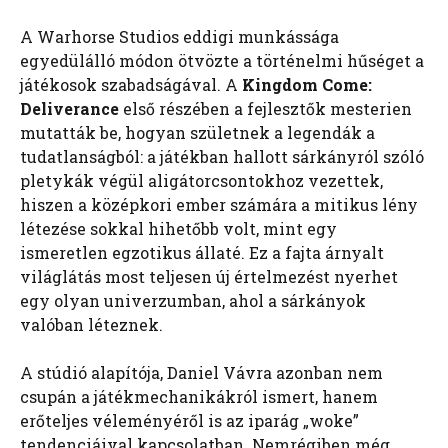
A Warhorse Studios eddigi munkássága
egyedülálló módon ötvözte a történelmi hűséget a
játékosok szabadságával. A
Kingdom Come:
Deliverance
első részében a fejlesztők mesterien
mutatták be, hogyan születnek a legendák a
tudatlanságból: a játékban hallott sárkányról szóló
pletykák végül aligátorcsontokhoz vezettek,
hiszen a középkori ember számára a mitikus lény
létezése sokkal hihetőbb volt, mint egy
ismeretlen egzotikus állaté. Ez a fajta árnyalt
világlátás most teljesen új értelmezést nyerhet
egy olyan univerzumban, ahol a sárkányok
valóban léteznek.
A stúdió alapítója, Daniel Vávra azonban nem
csupán a játékmechanikákról ismert, hanem
erőteljes véleményéről is az iparág „woke”
tendenciáival kapcsolatban. Nemrégiben még