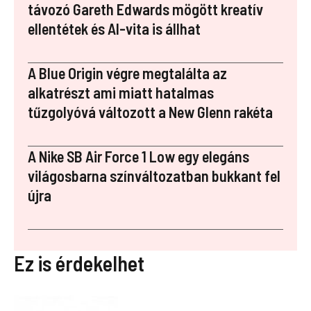
o
n
p
távozó Gareth Edwards mögött kreatív
ellentétek és AI-vita is állhat
k
er
A Blue Origin végre megtalálta az
alkatrészt ami miatt hatalmas
tűzgolyóvá változott a New Glenn rakéta
A Nike SB Air Force 1 Low egy elegáns
világosbarna színváltozatban bukkant fel
újra
Ez is érdekelhet