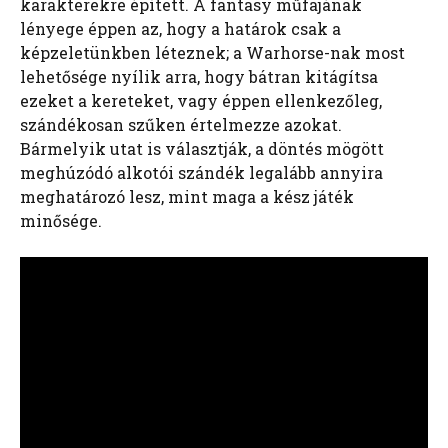
karakterekre épített. A fantasy műfajának
lényege éppen az, hogy a határok csak a
képzeletünkben léteznek; a Warhorse-nak most
lehetősége nyílik arra, hogy bátran kitágítsa
ezeket a kereteket, vagy éppen ellenkezőleg,
szándékosan szűken értelmezze azokat.
Bármelyik utat is választják, a döntés mögött
meghúzódó alkotói szándék legalább annyira
meghatározó lesz, mint maga a kész játék
minősége.