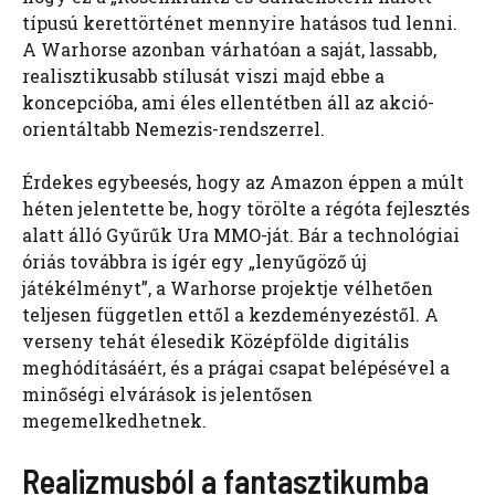
típusú kerettörténet mennyire hatásos tud lenni.
A Warhorse azonban várhatóan a saját, lassabb,
realisztikusabb stílusát viszi majd ebbe a
koncepcióba, ami éles ellentétben áll az akció-
orientáltabb Nemezis-rendszerrel.
Érdekes egybeesés, hogy az Amazon éppen a múlt
héten jelentette be, hogy törölte a régóta fejlesztés
alatt álló Gyűrűk Ura MMO-ját. Bár a technológiai
óriás továbbra is ígér egy „lenyűgöző új
játékélményt”, a Warhorse projektje vélhetően
teljesen független ettől a kezdeményezéstől. A
verseny tehát élesedik Középfölde digitális
meghódításáért, és a prágai csapat belépésével a
minőségi elvárások is jelentősen
megemelkedhetnek.
Realizmusból a fantasztikumba