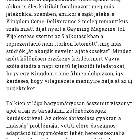
akkor is éles kritikát fogalmazott meg más
játékokkal szemben, amikor a saját játéka, a
Kingdom Come: Deliverance 2 meleg romantikus
szála miatt díjat nyert a Gayming Magazine-tól.
Kijelentése szerint az ő alkotásukban a
reprezentáció nem „torkon letömött”, míg más
stúdiók „át akarják nevelni a játékosokat”. Mindez
azért különösen érzékeny kérdés, mert Vávra
azóta átadta a napi szintű fejlesztői feladatokat,
hogy egy Kingdom Come filmen dolgozzon, így
kérdéses, hogy világnézete mennyire hatja át az új
projekteket.
Tolkien világa hagyományosan összetett viszonyt
ápol a faji és társadalmi különbözőségek
kérdéskörével. Az orkok ábrázolása gyakran a
„másság” problémáját vetíti előre, és számos
adaptáció túlnyomórészt fehér, heteroszexuális