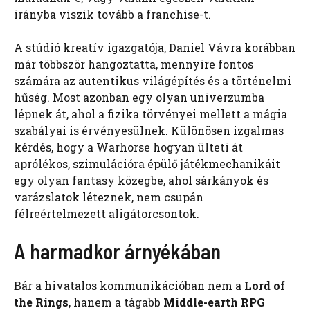
irányba viszik tovább a franchise-t.
A stúdió kreatív igazgatója, Daniel Vávra korábban
már többször hangoztatta, mennyire fontos
számára az autentikus világépítés és a történelmi
hűség. Most azonban egy olyan univerzumba
lépnek át, ahol a fizika törvényei mellett a mágia
szabályai is érvényesülnek. Különösen izgalmas
kérdés, hogy a Warhorse hogyan ülteti át
aprólékos, szimulációra épülő játékmechanikáit
egy olyan fantasy közegbe, ahol sárkányok és
varázslatok léteznek, nem csupán
félreértelmezett aligátorcsontok.
A harmadkor árnyékában
Bár a hivatalos kommunikációban nem a
Lord of
the Rings
, hanem a tágabb
Middle-earth RPG