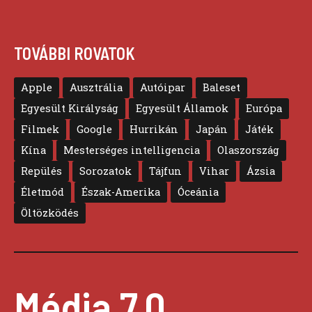
TOVÁBBI ROVATOK
Apple
Ausztrália
Autóipar
Baleset
Egyesült Királyság
Egyesült Államok
Európa
Filmek
Google
Hurrikán
Japán
Játék
Kína
Mesterséges intelligencia
Olaszország
Repülés
Sorozatok
Tájfun
Vihar
Ázsia
Életmód
Észak-Amerika
Óceánia
Öltözködés
Média 7.0