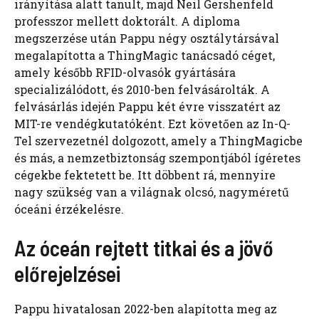
irányítása alatt tanult, majd Neil Gershenfeld
professzor mellett doktorált. A diploma
megszerzése után Pappu négy osztálytársával
megalapította a ThingMagic tanácsadó céget,
amely később RFID-olvasók gyártására
specializálódott, és 2010-ben felvásárolták. A
felvásárlás idején Pappu két évre visszatért az
MIT-re vendégkutatóként. Ezt követően az In-Q-
Tel szervezetnél dolgozott, amely a ThingMagicbe
és más, a nemzetbiztonság szempontjából ígéretes
cégekbe fektetett be. Itt döbbent rá, mennyire
nagy szükség van a világnak olcsó, nagyméretű
óceáni érzékelésre.
Az óceán rejtett titkai és a jövő
előrejelzései
Pappu hivatalosan 2022-ben alapította meg az