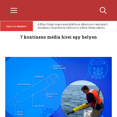
Kilépés
Menü
a
tartalomba
A Blue Origin végre megtalálta az alkatrészt ami miatt 
FRISS ÉS ÉRDEKES:
hatalmas tűzgolyóvá változott a New Glenn rakéta
7 kontinens média hírei egy helyen