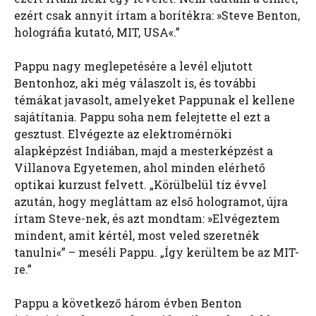
ezért csak annyit írtam a borítékra: »Steve Benton,
holográfia kutató, MIT, USA«.”
Pappu nagy meglepetésére a levél eljutott
Bentonhoz, aki még válaszolt is, és további
témákat javasolt, amelyeket Pappunak el kellene
sajátítania. Pappu soha nem felejtette el ezt a
gesztust. Elvégezte az elektromérnöki
alapképzést Indiában, majd a mesterképzést a
Villanova Egyetemen, ahol minden elérhető
optikai kurzust felvett. „Körülbelül tíz évvel
azután, hogy megláttam az első hologramot, újra
írtam Steve-nek, és azt mondtam: »Elvégeztem
mindent, amit kértél, most veled szeretnék
tanulni«” – meséli Pappu. „Így kerültem be az MIT-
re.”
Pappu a következő három évben Benton