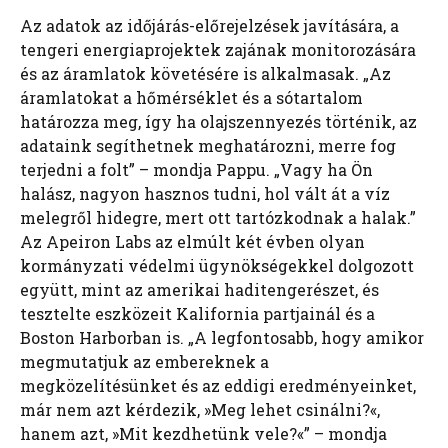
Az adatok az időjárás-előrejelzések javítására, a
tengeri energiaprojektek zajának monitorozására
és az áramlatok követésére is alkalmasak. „Az
áramlatokat a hőmérséklet és a sótartalom
határozza meg, így ha olajszennyezés történik, az
adataink segíthetnek meghatározni, merre fog
terjedni a folt” – mondja Pappu. „Vagy ha Ön
halász, nagyon hasznos tudni, hol vált át a víz
melegről hidegre, mert ott tartózkodnak a halak.”
Az Apeiron Labs az elmúlt két évben olyan
kormányzati védelmi ügynökségekkel dolgozott
együtt, mint az amerikai haditengerészet, és
tesztelte eszközeit Kalifornia partjainál és a
Boston Harborban is. „A legfontosabb, hogy amikor
megmutatjuk az embereknek a
megközelítésünket és az eddigi eredményeinket,
már nem azt kérdezik, »Meg lehet csinálni?«,
hanem azt, »Mit kezdhetünk vele?«” – mondja