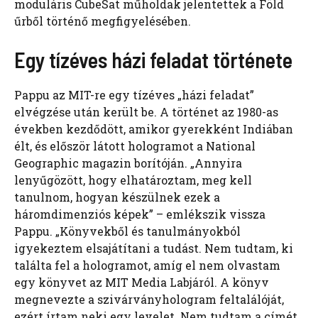
moduláris CubeSat műholdak jelentettek a Föld
űrből történő megfigyelésében.
Egy tízéves házi feladat története
Pappu az MIT-re egy tízéves „házi feladat”
elvégzése után került be. A történet az 1980-as
években kezdődött, amikor gyerekként Indiában
élt, és először látott hologramot a National
Geographic magazin borítóján. „Annyira
lenyűgözött, hogy elhatároztam, meg kell
tanulnom, hogyan készülnek ezek a
háromdimenziós képek” – emlékszik vissza
Pappu. „Könyvekből és tanulmányokból
igyekeztem elsajátítani a tudást. Nem tudtam, ki
találta fel a hologramot, amíg el nem olvastam
egy könyvet az MIT Media Labjáról. A könyv
megnevezte a szivárványhologram feltalálóját,
ezért írtam neki egy levelet. Nem tudtam a címét,