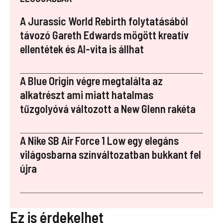
b
es
bl
e
p
o
t
r
dI
a
A Jurassic World Rebirth folytatásából
o
n
p
távozó Gareth Edwards mögött kreatív
ellentétek és AI-vita is állhat
k
er
A Blue Origin végre megtalálta az
alkatrészt ami miatt hatalmas
tűzgolyóvá változott a New Glenn rakéta
A Nike SB Air Force 1 Low egy elegáns
világosbarna színváltozatban bukkant fel
újra
Ez is érdekelhet