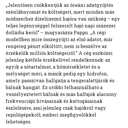
„Jelentősen csökkentjük az óceáni adatgyűjtés
szénlábnyomát és költségeit, mert minden más
módszerhez dízelüzemű hajóra van szükség – egy
teljes legénységgel felszerelt hajó napi százezer
dollárba kerül” – magyarázza Pappu. „A régi
modellben mire összegyűjti az első adatot, már
rengeteg pénzt elköltött, nem is beszélve az
érzékelők milliós költségeiről.” A cég eszközei
jelenleg kétféle érzékelővel rendelkeznek: az
egyik a sótartalmat, a hőmérsékletet és a
mélységet méri, a másik pedig egy hidrofon,
amely passzívan hallgatja a tengeralattjárók és
bálnák hangját. Ez utóbbi felhasználható a
veszélyeztetett bálnák és más halfajok alacsony
frekvenciájú hívásainak és kattogásainak
észlelésére, ami jelenleg csak hajókról vagy
repülőgépekről, emberi megfigyelőkkel
lehetséges.