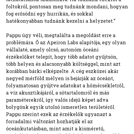
foltokról, pontosan meg tudnánk mondani, hogyan
fog erősödni egy hurrikán, és sokkal
hatékonyabban tudnánk kezelni a helyzetet.”
Pappu úgy véli, megtalálta a megoldást erre a
problémára. Ő az Apeiron Labs alapítója, egy olyan
vállalaté, amely olcsó, autonóm óceáni
érzékelőket telepít, hogy több adatot gyűjtsön,
több helyen és alacsonyabb költséggel, mint azt
korábban bárki elképzelte. A cég eszközei akár
negyed mérföld mélyen is bejárják az óceánt,
folyamatosan gyűjtve adatokat a hőmérsékletről,
a víz akusztikájáról, a sótartalomról és más
paraméterekről, így valós idejű képet adva
bolygónk egyik utolsó ismeretlen területéről.
Pappu szerint ezek az érzékelők ugyanazt a
forradalmi változást hozhatják el az
óceánkutatásban, mint amit a kisméretű,