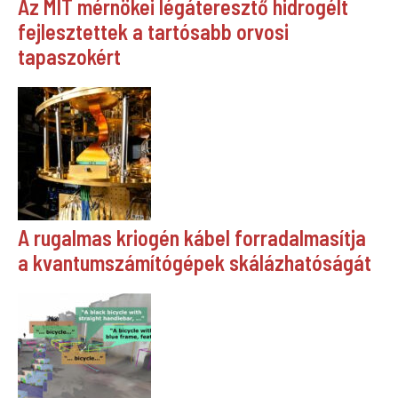
Az MIT mérnökei légáteresztő hidrogélt
fejlesztettek a tartósabb orvosi
tapaszokért
A rugalmas kriogén kábel forradalmasítja
a kvantumszámítógépek skálázhatóságát