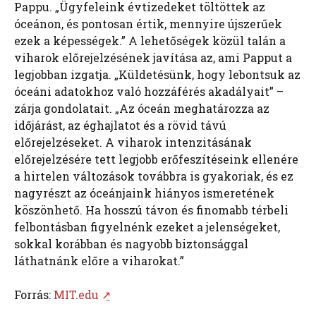
Pappu. „Ügyfeleink évtizedeket töltöttek az
óceánon, és pontosan értik, mennyire újszerűek
ezek a képességek.” A lehetőségek közül talán a
viharok előrejelzésének javítása az, ami Papput a
legjobban izgatja. „Küldetésünk, hogy lebontsuk az
óceáni adatokhoz való hozzáférés akadályait” –
zárja gondolatait. „Az óceán meghatározza az
időjárást, az éghajlatot és a rövid távú
előrejelzéseket. A viharok intenzitásának
előrejelzésére tett legjobb erőfeszítéseink ellenére
a hirtelen változások továbbra is gyakoriak, és ez
nagyrészt az óceánjaink hiányos ismeretének
köszönhető. Ha hosszú távon és finomabb térbeli
felbontásban figyelnénk ezeket a jelenségeket,
sokkal korábban és nagyobb biztonsággal
láthatnánk előre a viharokat.”
Forrás:
MIT.edu ↗̱