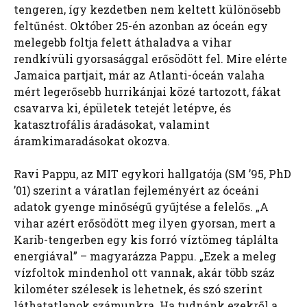
tengeren, így kezdetben nem keltett különösebb
feltűnést. Október 25-én azonban az óceán egy
melegebb foltja felett áthaladva a vihar
rendkívüli gyorsasággal erősödött fel. Mire elérte
Jamaica partjait, már az Atlanti-óceán valaha
mért legerősebb hurrikánjai közé tartozott, fákat
csavarva ki, épületek tetejét letépve, és
katasztrofális áradásokat, valamint
áramkimaradásokat okozva.
Ravi Pappu, az MIT egykori hallgatója (SM ’95, PhD
’01) szerint a váratlan fejleményért az óceáni
adatok gyenge minőségű gyűjtése a felelős. „A
vihar azért erősödött meg ilyen gyorsan, mert a
Karib-tengerben egy kis forró víztömeg táplálta
energiával” – magyarázza Pappu. „Ezek a meleg
vízfoltok mindenhol ott vannak, akár több száz
kilométer szélesek is lehetnek, és szó szerint
láthatatlanok számunkra. Ha tudnánk ezekről a