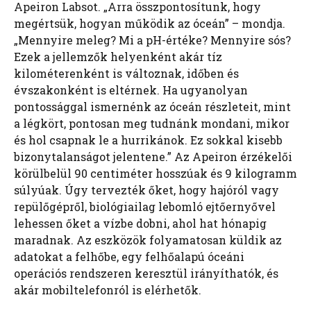
Apeiron Labsot. „Arra összpontosítunk, hogy
megértsük, hogyan működik az óceán” – mondja.
„Mennyire meleg? Mi a pH-értéke? Mennyire sós?
Ezek a jellemzők helyenként akár tíz
kilométerenként is változnak, időben és
évszakonként is eltérnek. Ha ugyanolyan
pontossággal ismernénk az óceán részleteit, mint
a légkört, pontosan meg tudnánk mondani, mikor
és hol csapnak le a hurrikánok. Ez sokkal kisebb
bizonytalanságot jelentene.” Az Apeiron érzékelői
körülbelül 90 centiméter hosszúak és 9 kilogramm
súlyúak. Úgy tervezték őket, hogy hajóról vagy
repülőgépről, biológiailag lebomló ejtőernyővel
lehessen őket a vízbe dobni, ahol hat hónapig
maradnak. Az eszközök folyamatosan küldik az
adatokat a felhőbe, egy felhőalapú óceáni
operációs rendszeren keresztül irányíthatók, és
akár mobiltelefonról is elérhetők.