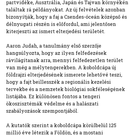
partvidéke, Ausztrália, Japán és Tajvan környékén
találtak rá példányokat. Az új felvételek azonban
bizonyítják, hogy a faj a Csendes-óceán középső és
délnyugati részén is előfordul, ami jelentősen
kiterjeszti az ismert elterjedési területét.
Aaron Judah, a tanulmány első szerzője
hangsúlyozta, hogy az ilyen felfedezések
rávilágítanak arra, mennyi felfedezetlen terület
van még a mélytengerekben. A koboldcápa új
földrajzi elterjedésének ismerete lehetővé teszi,
hogy a fajt beillesszék a regionális kezelési
tervekbe és a nemzetek biológiai sokféleségének
listájába. Ez különösen fontos a tengeri
ökoszisztémák védelme és a halászati
szabályozások szempontjából.
A kutatók szerint a koboldcápa körülbelül 125
millió éve létezik a Földön, és a mostani