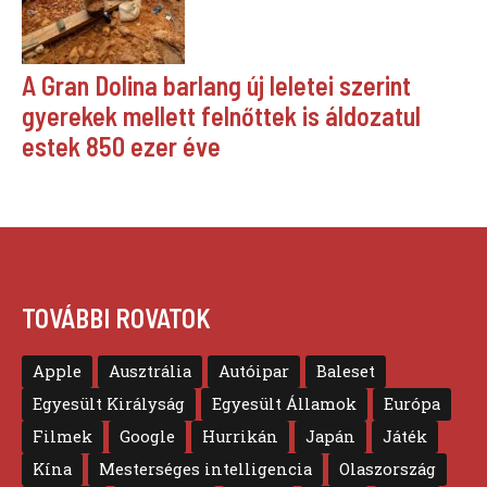
A Gran Dolina barlang új leletei szerint
gyerekek mellett felnőttek is áldozatul
estek 850 ezer éve
TOVÁBBI ROVATOK
Apple
Ausztrália
Autóipar
Baleset
Egyesült Királyság
Egyesült Államok
Európa
Filmek
Google
Hurrikán
Japán
Játék
Kína
Mesterséges intelligencia
Olaszország