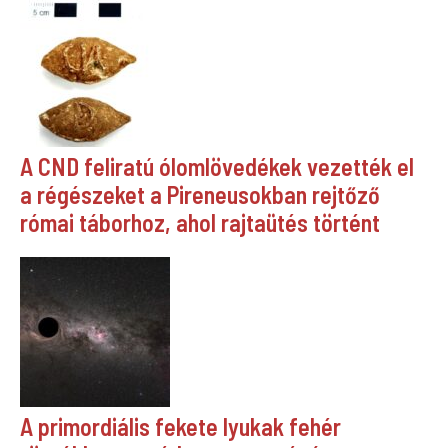
A CND feliratú ólomlövedékek vezették el
a régészeket a Pireneusokban rejtőző
római táborhoz, ahol rajtaütés történt
A primordiális fekete lyukak fehér