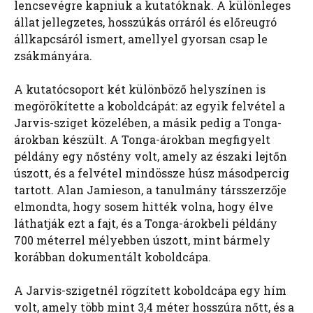
lencsevégre kapniuk a kutatóknak. A különleges
állat jellegzetes, hosszúkás orráról és előreugró
állkapcsáról ismert, amellyel gyorsan csap le
zsákmányára.
A kutatócsoport két különböző helyszínen is
megörökítette a koboldcápát: az egyik felvétel a
Jarvis-sziget közelében, a másik pedig a Tonga-
árokban készült. A Tonga-árokban megfigyelt
példány egy nőstény volt, amely az északi lejtőn
úszott, és a felvétel mindössze húsz másodpercig
tartott. Alan Jamieson, a tanulmány társszerzője
elmondta, hogy sosem hitték volna, hogy élve
láthatják ezt a fajt, és a Tonga-árokbeli példány
700 méterrel mélyebben úszott, mint bármely
korábban dokumentált koboldcápa.
A Jarvis-szigetnél rögzített koboldcápa egy hím
volt, amely több mint 3,4 méter hosszúra nőtt, és a