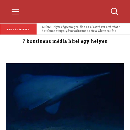
Kilépés
Menü
a
tartalomba
A Blue Origin végre megtalálta az alkatrészt ami miatt 
FRISS ÉS ÉRDEKES:
hatalmas tűzgolyóvá változott a New Glenn rakéta
7 kontinens média hírei egy helyen