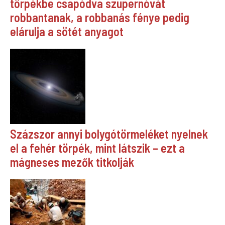
törpékbe csapódva szupernóvát
robbantanak, a robbanás fénye pedig
elárulja a sötét anyagot
Százszor annyi bolygótörmeléket nyelnek
el a fehér törpék, mint látszik – ezt a
mágneses mezők titkolják