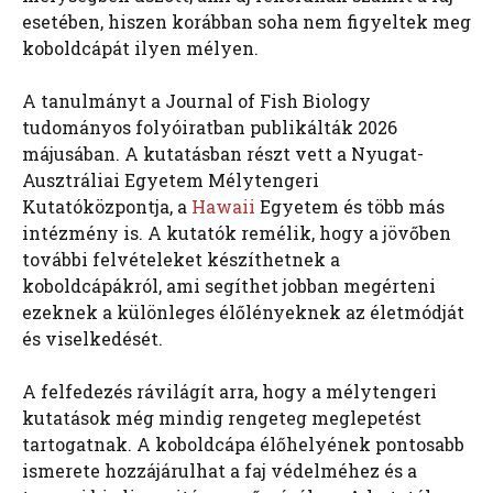
esetében, hiszen korábban soha nem figyeltek meg
koboldcápát ilyen mélyen.
A tanulmányt a Journal of Fish Biology
tudományos folyóiratban publikálták 2026
májusában. A kutatásban részt vett a Nyugat-
Ausztráliai Egyetem Mélytengeri
Kutatóközpontja, a
Hawaii
Egyetem és több más
intézmény is. A kutatók remélik, hogy a jövőben
további felvételeket készíthetnek a
koboldcápákról, ami segíthet jobban megérteni
ezeknek a különleges élőlényeknek az életmódját
és viselkedését.
A felfedezés rávilágít arra, hogy a mélytengeri
kutatások még mindig rengeteg meglepetést
tartogatnak. A koboldcápa élőhelyének pontosabb
ismerete hozzájárulhat a faj védelméhez és a