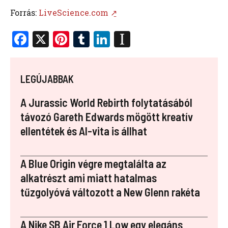
Forrás:
LiveScience.com ↗̱
F
X
Pi
T
Li
In
a
nt
u
n
st
ce
er
m
k
a
LEGÚJABBAK
b
es
bl
e
p
o
t
r
dI
a
A Jurassic World Rebirth folytatásából
o
n
p
távozó Gareth Edwards mögött kreatív
ellentétek és AI-vita is állhat
k
er
A Blue Origin végre megtalálta az
alkatrészt ami miatt hatalmas
tűzgolyóvá változott a New Glenn rakéta
A Nike SB Air Force 1 Low egy elegáns