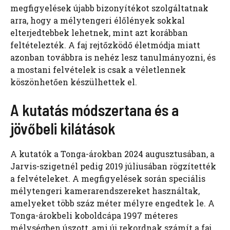
megfigyelések újabb bizonyítékot szolgáltatnak
arra, hogy a mélytengeri élőlények sokkal
elterjedtebbek lehetnek, mint azt korábban
feltételezték. A faj rejtőzködő életmódja miatt
azonban továbbra is nehéz lesz tanulmányozni, és
a mostani felvételek is csak a véletlennek
köszönhetően készülhettek el.
A kutatás módszertana és a
jövőbeli kilátások
A kutatók a Tonga-árokban 2024 augusztusában, a
Jarvis-szigetnél pedig 2019 júliusában rögzítették
a felvételeket. A megfigyelések során speciális
mélytengeri kamerarendszereket használtak,
amelyeket több száz méter mélyre engedtek le. A
Tonga-árokbeli koboldcápa 1997 méteres
mélységben úszott, ami új rekordnak számít a faj