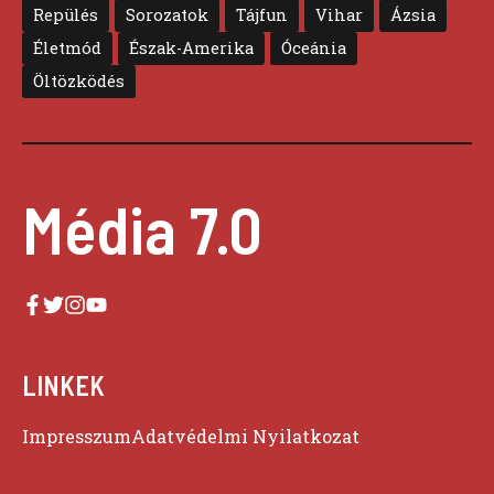
Repülés
Sorozatok
Tájfun
Vihar
Ázsia
Életmód
Észak-Amerika
Óceánia
Öltözködés
Média 7.0
LINKEK
Impresszum
Adatvédelmi Nyilatkozat