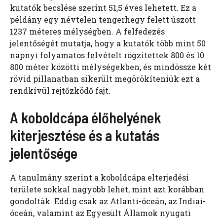
kutatók becslése szerint 51,5 éves lehetett. Ez a
példány egy névtelen tengerhegy felett úszott
1237 méteres mélységben. A felfedezés
jelentőségét mutatja, hogy a kutatók több mint 50
napnyi folyamatos felvételt rögzítettek 800 és 10
800 méter közötti mélységekben, és mindössze két
rövid pillanatban sikerült megörökíteniük ezt a
rendkívül rejtőzködő fajt.
A koboldcápa élőhelyének
kiterjesztése és a kutatás
jelentősége
A tanulmány szerint a koboldcápa elterjedési
területe sokkal nagyobb lehet, mint azt korábban
gondolták. Eddig csak az Atlanti-óceán, az Indiai-
óceán, valamint az Egyesült Államok nyugati