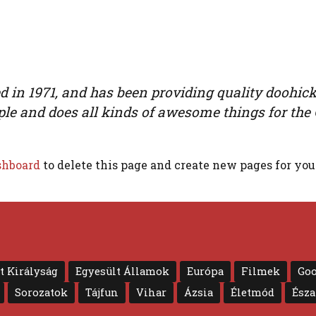
 1971, and has been providing quality doohickey
ple and does all kinds of awesome things for t
shboard
to delete this page and create new pages for you
t Királyság
Egyesült Államok
Európa
Filmek
Goo
Sorozatok
Tájfun
Vihar
Ázsia
Életmód
Ész