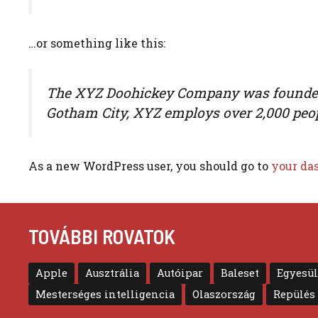
…or something like this:
The XYZ Doohickey Company was founded in
Gotham City, XYZ employs over 2,000 peo
As a new WordPress user, you should go to
your da
TOVÁBBI ROVATOK
Apple
Ausztrália
Autóipar
Baleset
Egyesül
Mesterséges intelligencia
Olaszország
Repülés