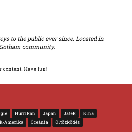
s to the public ever since. Located in
he Gotham community.
r content. Have fun!
gle
Hurrikán
Japán
Játék
Kína
ak-Amerika
Óceánia
Öltözködés