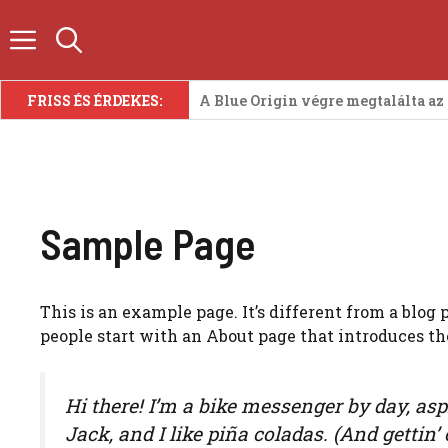
Kilépés
a
tartalomba
FRISS ÉS ÉRDEKES:
A Blue Origin végre megtalálta az
Sample Page
This is an example page. It’s different from a blog
people start with an About page that introduces the
Hi there! I’m a bike messenger by day, asp
Jack, and I like piña coladas. (And gettin’ 